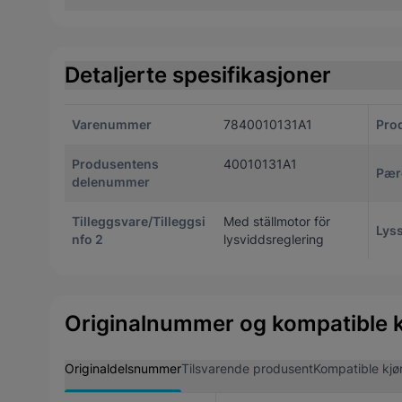
Detaljerte spesifikasjoner
Varenummer
7840010131A1
Pro
Produsentens
40010131A1
Pær
delenummer
Tilleggsvare/Tilleggsi
Med ställmotor för
Lyss
nfo 2
lysviddsreglering
Originalnummer og kompatible k
Originaldelsnummer
Tilsvarende produsent
Kompatible kjø