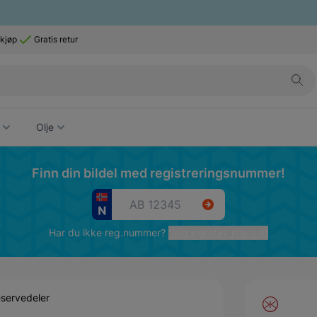
 kjøp
Gratis retur
Olje
Finn din bildel med registreringsnummer!
Har du ikke reg.nummer?
Velg kjøretøy manuelt
servedeler