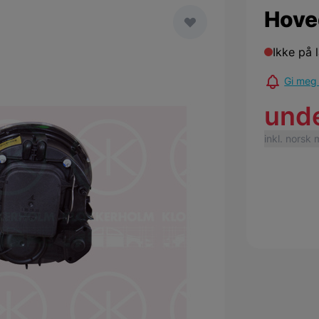
Hove
Ikke på 
Gi meg 
und
inkl. norsk