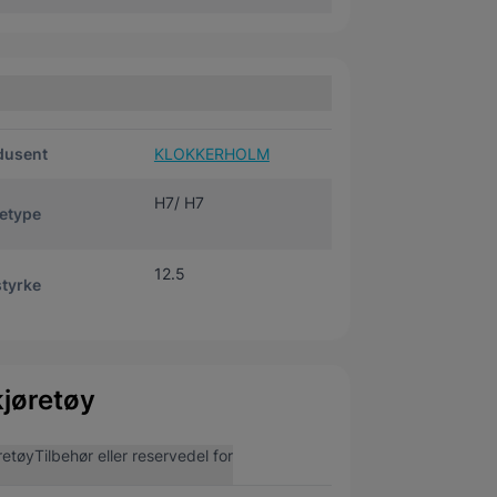
dusent
KLOKKERHOLM
H7/ H7
etype
12.5
tyrke
jøretøy
retøy
Tilbehør eller reservedel for