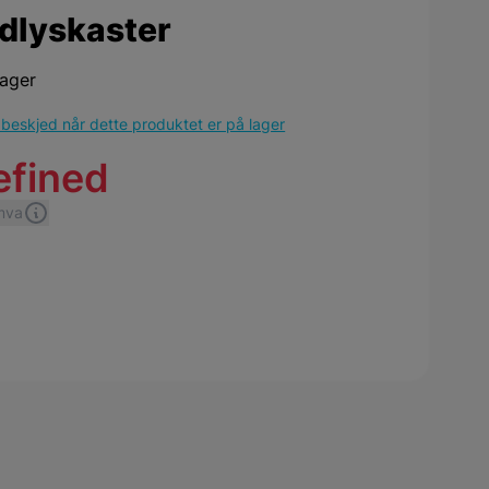
dlyskaster
lager
beskjed når dette produktet er på lager
efined
 mva