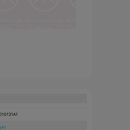
010131A1
lykt