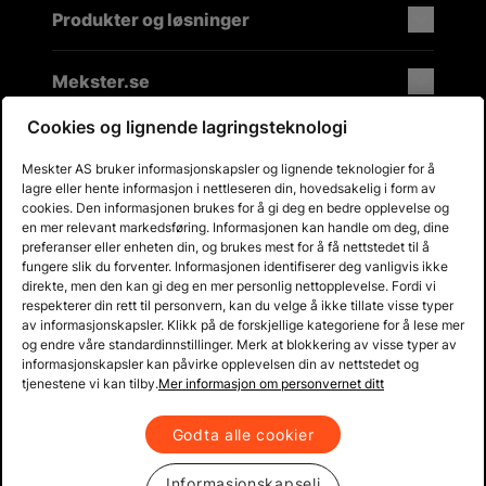
Produkter og løsninger
Mekster.se
Cookies og lignende lagringsteknologi
Meskter AS bruker informasjonskapsler og lignende teknologier for å
Prisgaranti på reservedeler
lagre eller hente informasjon i nettleseren din, hovedsakelig i form av
Lager i Sverige
cookies. Den informasjonen brukes for å gi deg en bedre opplevelse og
en mer relevant markedsføring. Informasjonen kan handle om deg, dine
60 dagers åpent kjøp
preferanser eller enheten din, og brukes mest for å få nettstedet til å
Gratis returer
fungere slik du forventer. Informasjonen identifiserer deg vanligvis ikke
direkte, men den kan gi deg en mer personlig nettopplevelse. Fordi vi
respekterer din rett til personvern, kan du velge å ikke tillate visse typer
av informasjonskapsler. Klikk på de forskjellige kategoriene for å lese mer
og endre våre standardinnstillinger. Merk at blokkering av visse typer av
informasjonskapsler kan påvirke opplevelsen din av nettstedet og
tjenestene vi kan tilby.
Mer informasjon om personvernet ditt
Godta alle cookier
Informasjonskapseli