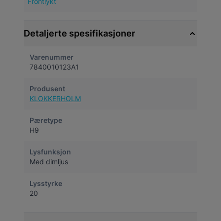
Frontlykt
Detaljerte spesifikasjoner
Varenummer
7840010123A1
Produsent
KLOKKERHOLM
Pæretype
H9
Lysfunksjon
Med dimljus
Lysstyrke
20