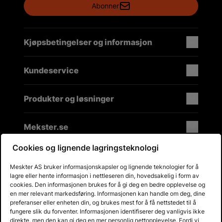
Abonner
Kjøpsbetingelser og informasjon
Kundeservice
Produkter og løsninger
Mekster.se
Cookies og lignende lagringsteknologi
Meskter AS bruker informasjonskapsler og lignende teknologier for å
Prisgaranti på reservedeler
lagre eller hente informasjon i nettleseren din, hovedsakelig i form av
Lager i Sverige
cookies. Den informasjonen brukes for å gi deg en bedre opplevelse og
en mer relevant markedsføring. Informasjonen kan handle om deg, dine
60 dagers åpent kjøp
preferanser eller enheten din, og brukes mest for å få nettstedet til å
Gratis returer
fungere slik du forventer. Informasjonen identifiserer deg vanligvis ikke
direkte, men den kan gi deg en mer personlig nettopplevelse. Fordi vi