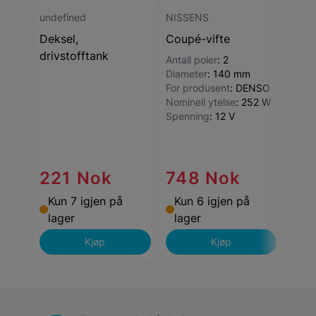
undefined
NISSENS
NISS
Deksel,
Coupé-vifte
Coup
drivstofftank
Antall poler
:
2
Antal
Diameter
:
140 mm
Diam
For produsent
:
DENSO
Nomin
Nominell ytelse
:
252 W
Spenning
:
12 V
221 Nok
748 Nok
79
Kun 7 igjen på
Kun 6 igjen på
Kun
lager
lager
lag
Kjøp
Kjøp