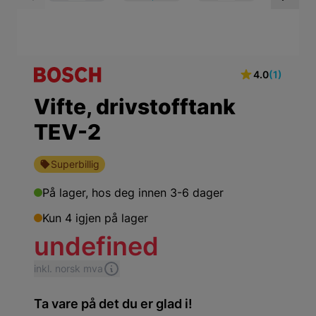
View larger image
View larger ima
Vi
4.0
(1)
Vifte, drivstofftank
TEV-2
Superbillig
På lager,
hos deg innen 3-6 dager
Kun 4 igjen på lager
undefined
inkl. norsk mva
Ta vare på det du er glad i!