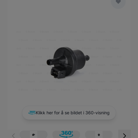
Main image
Click to view image in fullscreen
Klikk her for å se bildet i 360-visning
View larger image