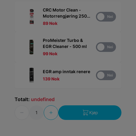
CRC Motor Clean -
Motorrengjøring 250
Ja
Nei
ml
89 Nok
ProMeister Turbo &
EGR Cleaner - 500 ml
Ja
Nei
99 Nok
EGR amp inntak renere
Ja
Nei
139 Nok
Totalt:
undefined
Antall
Kjøp