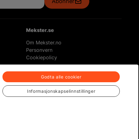
Abonner
Mekster.se
Om Mekster.no
Personvern
Cookiepolicy
Godta alle cookier
returer
Informasjonskapselinnstillinger