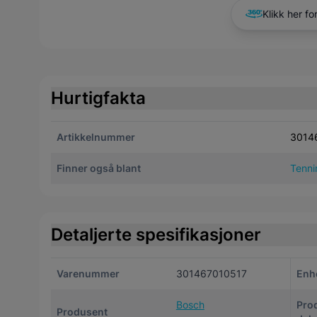
Klikk her fo
Hurtigfakta
Artikkelnummer
3014
Finner også blant
Tenni
Detaljerte spesifikasjoner
Varenummer
301467010517
Enh
Bosch
Pro
Produsent