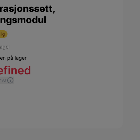
rasjonssett,
ingsmodul
lig
lager
jen på lager
efined
 mva