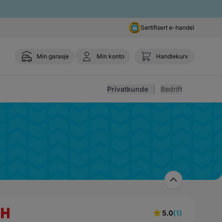
Sertifisert e-handel
Min garasje
Min konto
Handlekurv
Toggle 
Privatkunde
Bedrift
5.0
(1)