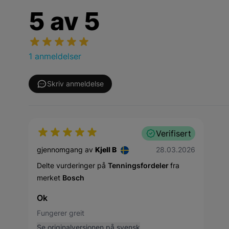
5
av
5
1 anmeldelser
Skriv anmeldelse
Verifisert
28. mars 2026
gjennomgang av
Kjell B
28.03.2026
Delte vurderinger på
Tenningsfordeler
fra
merket
Bosch
Ok
Fungerer greit
Se originalversjonen på svensk