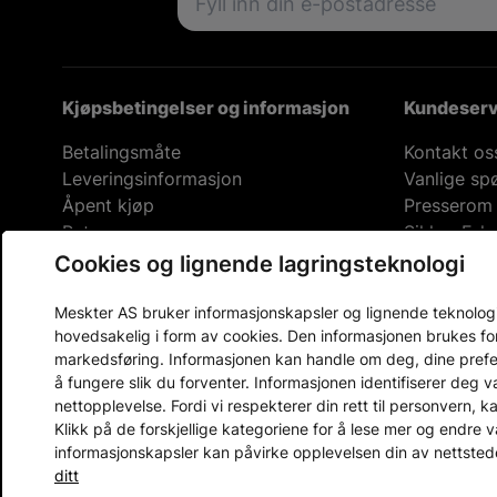
Kjøpsbetingelser og informasjon
Kundeserv
Betalingsmåte
Kontakt os
Leveringsinformasjon
Vanlige sp
Åpent kjøp
Presserom
Retur
Sikker E-h
Cookies og lignende lagringsteknologi
Pr
Meskter AS bruker informasjonskapsler og lignende teknologier
hovedsakelig i form av cookies. Den informasjonen brukes fo
markedsføring. Informasjonen kan handle om deg, dine prefera
å fungere slik du forventer. Informasjonen identifiserer deg 
nettopplevelse. Fordi vi respekterer din rett til personvern, k
Klikk på de forskjellige kategoriene for å lese mer og endre v
informasjonskapsler kan påvirke opplevelsen din av nettstedet
ditt
Copyright © 2013 - 2026 Mekster.no