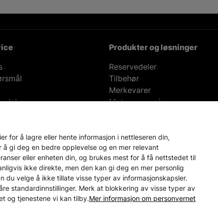
ice
Produkter og løsninger
s
Reservedeler
ørsmål
Tilbehør
Merkevarer
andel
Motor-magasin
isgaranti på reservedeler
Lager i Sverige
60 dagers åpent kjøp
Gratis 
 for å lagre eller hente informasjon i nettleseren din,
r å gi deg en bedre opplevelse og en mer relevant
nser eller enheten din, og brukes mest for å få nettstedet til
vanligvis ikke direkte, men den kan gi deg en mer personlig
an du velge å ikke tillate visse typer av informasjonskapsler.
åre standardinnstillinger. Merk at blokkering av visse typer av
 og tjenestene vi kan tilby.
Mer informasjon om personvernet