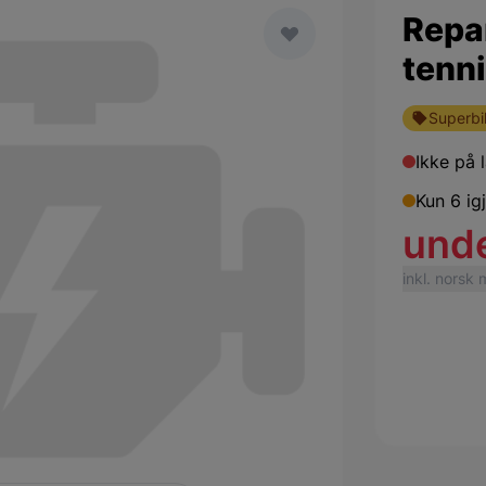
reen
Repa
tenn
Superbil
Ikke på 
Kun 6 ig
und
inkl. norsk