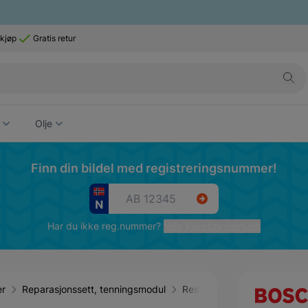
 kjøp
Gratis retur
Olje
Finn din bildel med registreringsnummer!
Har du ikke reg.nummer?
Velg kjøretøy manuelt
er
Reparasjonssett, tenningsmodul
Reservedeler