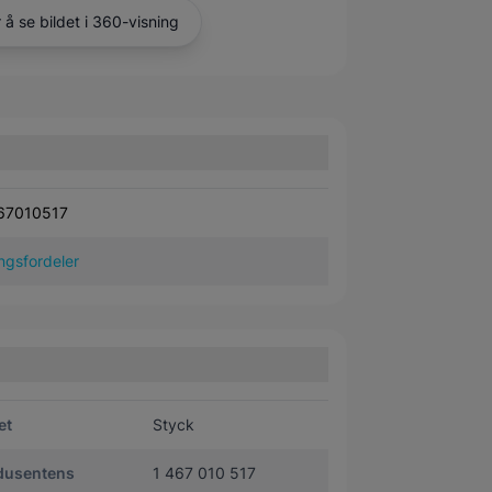
r å se bildet i 360-visning
67010517
ngsfordeler
et
Styck
dusentens
1 467 010 517