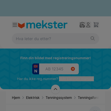
Finn din bildel med registreringsnummer!
Har du ikke reg.nummer?
Velg kjøretøy manuelt
Hjem
Elektrisk
Tenningssystem
Tenningsfordeler