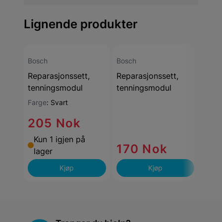
Lignende produkter
Bosch
Bosch
Bosc
Reparasjonssett,
Reparasjonssett,
Repa
tenningsmodul
tenningsmodul
tenn
Farge
:
Svart
205 Nok
27
Kun 1 igjen på
Kun
170 Nok
lager
lag
Kjøp
Kjøp