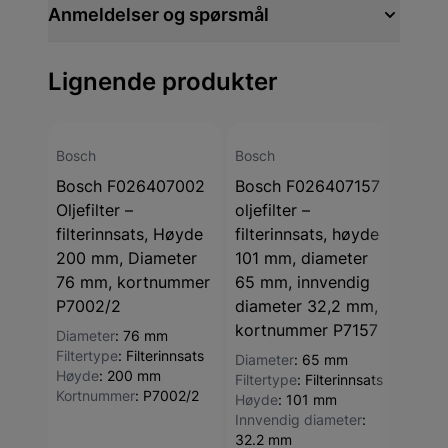
Anmeldelser og spørsmål
Lignende produkter
Bosch
Bosch
Bosc
Bosch F026407002
Bosch F026407157
Bos
Oljefilter –
oljefilter –
Oljef
filterinnsats, Høyde
filterinnsats, høyde
Høy
200 mm, Diameter
101 mm, diameter
Diam
76 mm, kortnummer
65 mm, innvendig
Filte
P7002/2
diameter 32,2 mm,
Diam
kortnummer P7157
Filte
Diameter
:
76 mm
Høyd
Filtertype
:
Filterinnsats
Diameter
:
65 mm
Kort
Høyde
:
200 mm
Filtertype
:
Filterinnsats
Kortnummer
:
P7002/2
Høyde
:
101 mm
Innvendig diameter
:
32.2 mm