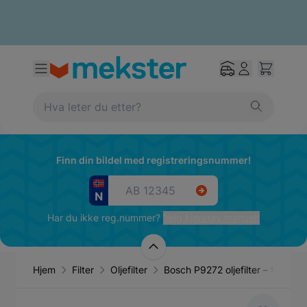
Finn din bildel med registreringsnummer!
Har du ikke reg.nummer?
Velg kjøretøy manuelt
Hjem
Filter
Oljefilter
Bosch P9272 oljefilter – filte