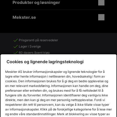
Produkter og løsninger
Mekster.se
Prisgaranti på reservedeler
Lager i Sverige
60 dagers åpent kjøp
Gratis returer
Cookies og lignende lagringsteknologi
Meskter AS bruker informasjonskapsler og lignende teknologier for å
lagre eller hente informasjon i nettleseren din, hovedsakelig i form av
cookies. Den informasjonen brukes for å gi deg en bedre opplevelse og
en mer relevant markedsføring. Informasjonen kan handle om deg, dine
preferanser eller enheten din, og brukes mest for å få nettstedet til å
fungere slik du forventer. Informasjonen identifiserer deg vanligvis ikke
direkte, men den kan gi deg en mer personlig nettopplevelse. Fordi vi
respekterer din rett til personvern, kan du velge å ikke tillate visse typer
av informasjonskapsler. Klikk på de forskjellige kategoriene for å lese mer
og endre våre standardinnstillinger. Merk at blokkering av visse typer av