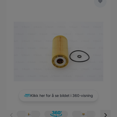
Main image
Click to view image in fullscreen
Klikk her for å se bildet i 360-visning
View larger image