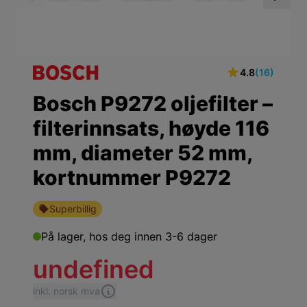
View larger image
View larger ima
Vi
4.8
(16)
Bosch P9272 oljefilter –
filterinnsats, høyde 116
mm, diameter 52 mm,
kortnummer P9272
Superbillig
På lager,
hos deg innen 3-6 dager
undefined
inkl. norsk mva