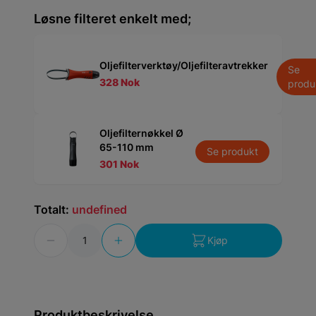
Løsne filteret enkelt med;
Oljefilterverktøy/Oljefilteravtrekker
Se
328 Nok
produ
Oljefilternøkkel Ø
65-110 mm
Se produkt
301 Nok
Totalt:
undefined
Antall
Kjøp
Produktbeskrivelse