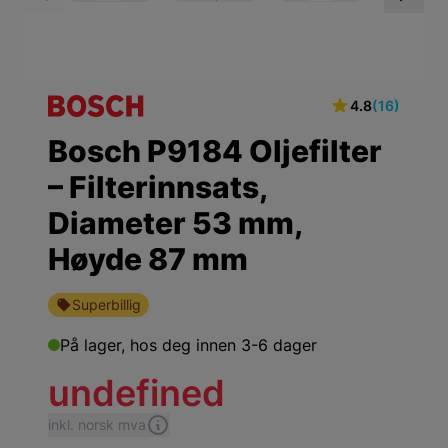
View larger image
View larger ima
Vi
4.8
(16)
Bosch P9184 Oljefilter
– Filterinnsats,
Diameter 53 mm,
Høyde 87 mm
Superbillig
På lager,
hos deg innen 3-6 dager
undefined
inkl. norsk mva