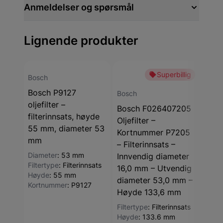
Anmeldelser og spørsmål
Lignende produkter
Superbillig
Bosch
Bosc
Bosch P9127
Bos
Bosch
oljefilter –
oljef
Bosch F026407205
filterinnsats, høyde
filt
Oljefilter –
55 mm, diameter 53
110 
Kortnummer P7205
mm
83 
– Filterinnsats –
Diameter
:
53 mm
Diam
Innvendig diameter
Filtertype
:
Filterinnsats
Filte
16,0 mm – Utvendig
Høyde
:
55 mm
Høyd
diameter 53,0 mm –
Kortnummer
:
P9127
Kort
Høyde 133,6 mm
Filtertype
:
Filterinnsats
Høyde
:
133.6 mm