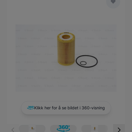
Main image
Click to view image in fullscreen
Klikk her for å se bildet i 360-visning
View larger image