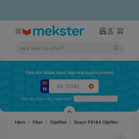
Finn din bildel med registreringsnummer!
Har du ikke reg.nummer?
Velg kjøretøy manuelt
Hjem
Filter
Oljefilter
Bosch P9184 Oljefilter – Filte