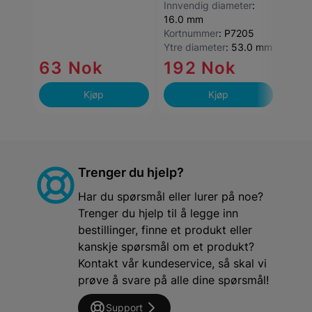
Innvendig diameter
:
16.0 mm
16
Kortnummer
:
P7205
Ytre diameter
:
53.0 mm
Kun
63 Nok
192 Nok
lag
Kjøp
Kjøp
Trenger du hjelp?
Har du spørsmål eller lurer på noe?
Trenger du hjelp til å legge inn
bestillinger, finne et produkt eller
kanskje spørsmål om et produkt?
Kontakt vår kundeservice, så skal vi
prøve å svare på alle dine spørsmål!
Support