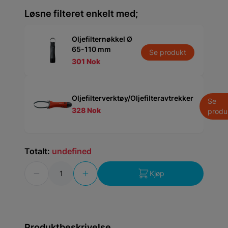
Løsne filteret enkelt med;
Oljefilternøkkel Ø
65-110 mm
Se produkt
301 Nok
Oljefilterverktøy/Oljefilteravtrekker
Se
328 Nok
produ
Totalt:
undefined
Antall
Kjøp
Produktbeskrivelse