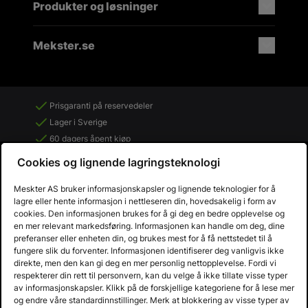
Produkter og løsninger
Mekster.se
Prisgaranti på reservedeler
Lager i Sverige
60 dagers åpent kjøp
Gratis returer
Cookies og lignende lagringsteknologi
Meskter AS bruker informasjonskapsler og lignende teknologier for å
lagre eller hente informasjon i nettleseren din, hovedsakelig i form av
cookies. Den informasjonen brukes for å gi deg en bedre opplevelse og
en mer relevant markedsføring. Informasjonen kan handle om deg, dine
preferanser eller enheten din, og brukes mest for å få nettstedet til å
fungere slik du forventer. Informasjonen identifiserer deg vanligvis ikke
direkte, men den kan gi deg en mer personlig nettopplevelse. Fordi vi
respekterer din rett til personvern, kan du velge å ikke tillate visse typer
av informasjonskapsler. Klikk på de forskjellige kategoriene for å lese mer
og endre våre standardinnstillinger. Merk at blokkering av visse typer av