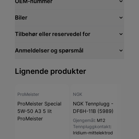
OEM-nummer
Biler
Tilbehør eller reservedel for
Anmeldelser og spørsmål
Lignende produkter
ProMeister
NGK
NGK
ProMeister Special
NGK Tennplugg -
NGK 
5W-50 A3 5 lit
DF6H-11B (5989)
ILKA
ProMeister
Gjengemål
:
M12
Gjen
Tennpluggkontakt
:
Tekni
Iridium-mittelektrod
Iridi
Tenn