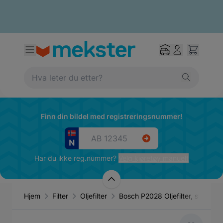
Finn din bildel med registreringsnummer!
Har du ikke reg.nummer?
Velg kjøretøy manuelt
Hjem
Filter
Oljefilter
Bosch P2028 Oljefilter, skru-f