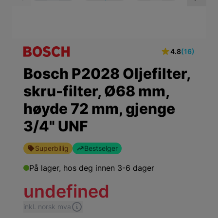
View larger image
View larger ima
Vi
4.8
(16)
Bosch P2028 Oljefilter,
skru-filter, Ø68 mm,
høyde 72 mm, gjenge
3/4" UNF
Superbillig
Bestselger
På lager,
hos deg innen 3-6 dager
undefined
inkl. norsk mva