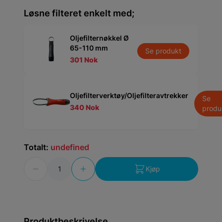
Løsne filteret enkelt med;
Oljefilternøkkel Ø
65-110 mm
Se produkt
301 Nok
Oljefilterverktøy/Oljefilteravtrekker
Se
340 Nok
produ
Totalt:
undefined
Antall
Kjøp
Produktbeskrivelse