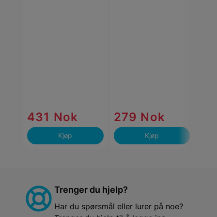
Iridi
431 Nok
279 Nok
15
Kjøp
Kjøp
Trenger du hjelp?
Har du spørsmål eller lurer på noe?