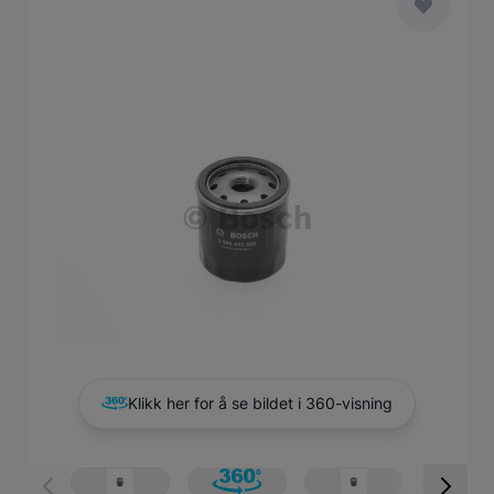
Main image
Click to view image in fullscreen
Klikk her for å se bildet i 360-visning
View larger image