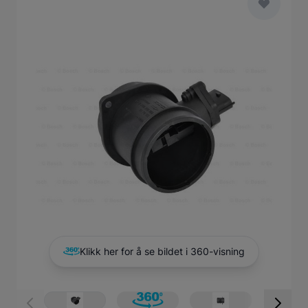
Main image
Click to view image in fullscreen
Klikk her for å se bildet i 360-visning
View larger image