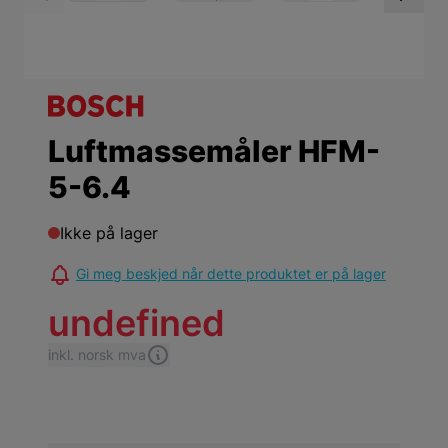
View larger image
View larger ima
Vi
Luftmassemåler HFM-
5-6.4
Ikke på lager
Gi meg beskjed når dette produktet er på lager
undefined
inkl. norsk mva