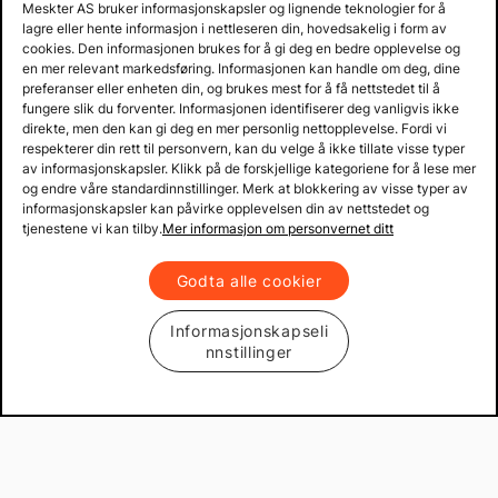
Meskter AS bruker informasjonskapsler og lignende teknologier for å
Prisgaranti på reservedeler
lagre eller hente informasjon i nettleseren din, hovedsakelig i form av
Lager i Sverige
cookies. Den informasjonen brukes for å gi deg en bedre opplevelse og
en mer relevant markedsføring. Informasjonen kan handle om deg, dine
60 dagers åpent kjøp
preferanser eller enheten din, og brukes mest for å få nettstedet til å
Gratis returer
fungere slik du forventer. Informasjonen identifiserer deg vanligvis ikke
direkte, men den kan gi deg en mer personlig nettopplevelse. Fordi vi
respekterer din rett til personvern, kan du velge å ikke tillate visse typer
av informasjonskapsler. Klikk på de forskjellige kategoriene for å lese mer
og endre våre standardinnstillinger. Merk at blokkering av visse typer av
informasjonskapsler kan påvirke opplevelsen din av nettstedet og
tjenestene vi kan tilby.
Mer informasjon om personvernet ditt
Godta alle cookier
Informasjonskapseli
nnstillinger
Copyright © 2013 - 2026 Mekster.no
Organisasjonsnummer: 556917-2595
Kjøpsvilkår
Personvern