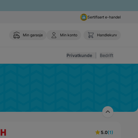
Sertifisert e-handel
Min garasje
Min konto
Handlekurv
Toggle 
Privatkunde
Bedrift
5.0
(1)