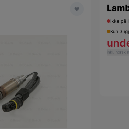
Lamb
Ikke på 
Kun 3 ig
und
inkl. norsk