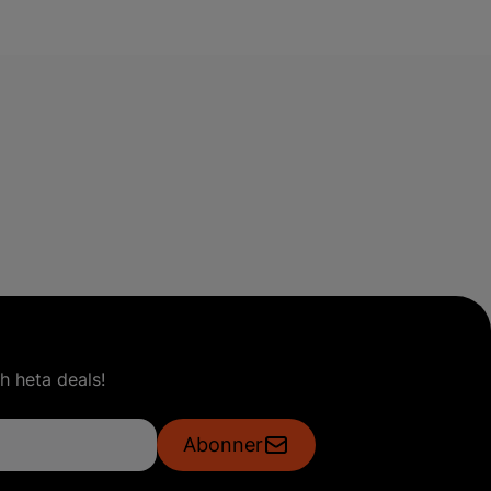
h heta deals!
Abonner