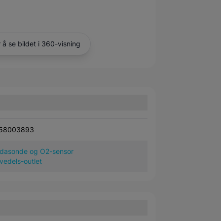
r å se bildet i 360-visning
58003893
dasonde og O2-sensor
vedels-outlet