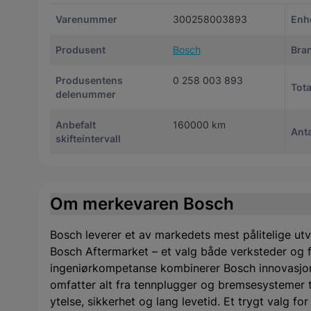
Varenummer
300258003893
Enh
Produsent
Bosch
Bra
Produsentens
0 258 003 893
Tot
delenummer
Anbefalt
160000 km
Anta
skifteintervall
Om merkevaren Bosch
Bosch leverer et av markedets mest pålitelige utv
Bosch Aftermarket – et valg både verksteder og f
ingeniørkompetanse kombinerer Bosch innovasjon
omfatter alt fra tennplugger og bremsesystemer til 
ytelse, sikkerhet og lang levetid. Et trygt valg f