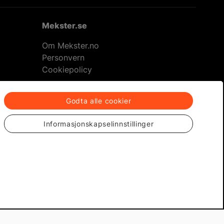
Mekster.se
Om Mekster.no
Personvern
Cookiepolicy
Godta alle cookier
returer
Informasjonskapselinnstillinger