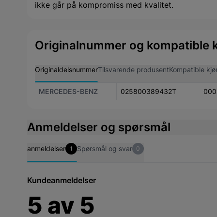
ikke går på kompromiss med kvalitet.
Originalnummer og kompatible k
Originaldelsnummer
Tilsvarende produsent
Kompatible kjø
MERCEDES-BENZ
025800389432T
000
Anmeldelser og spørsmål
anmeldelser
Spørsmål og svar
1
0
Kundeanmeldelser
5
av
5