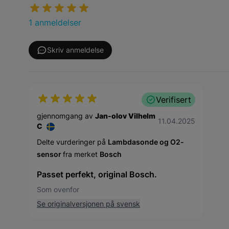
1 anmeldelser
Skriv anmeldelse
Verifisert
gjennomgang av
Jan-olov Vilhelm
11. april 2025
11.04.2025
C
Delte vurderinger på
Lambdasonde og O2-
sensor
fra merket
Bosch
Passet perfekt, original Bosch.
Som ovenfor
Se originalversjonen på svensk