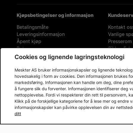
Kjøpsbetingelser og informasjon
Kundeserv
Betalingsmåte
Kontakt os
Leveringsinformasjon
Vanlige sp
Åpent kjøp
Presserom
Retur
Sikker E-h
Cookies og lignende lagringsteknologi
Pr
Meskter AS bruker informasjonskapsler og lignende teknologier
hovedsakelig i form av cookies. Den informasjonen brukes fo
markedsføring. Informasjonen kan handle om deg, dine prefera
å fungere slik du forventer. Informasjonen identifiserer deg 
nettopplevelse. Fordi vi respekterer din rett til personvern, k
Klikk på de forskjellige kategoriene for å lese mer og endre v
informasjonskapsler kan påvirke opplevelsen din av nettstedet
ditt
Copyright © 2013 - 2026 Mekster.no
Organisasjonsnummer: 556917-2595