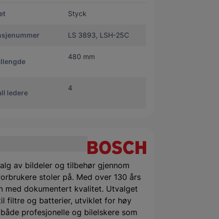
et
Styck
nsjenummer
LS 3893, LSH-25C
480 mm
allengde
4
ll ledere
alg av bildeler og tilbehør gjennom
orbrukere stoler på. Med over 130 års
 med dokumentert kvalitet. Utvalget
filtre og batterier, utviklet for høy
or både profesjonelle og bilelskere som