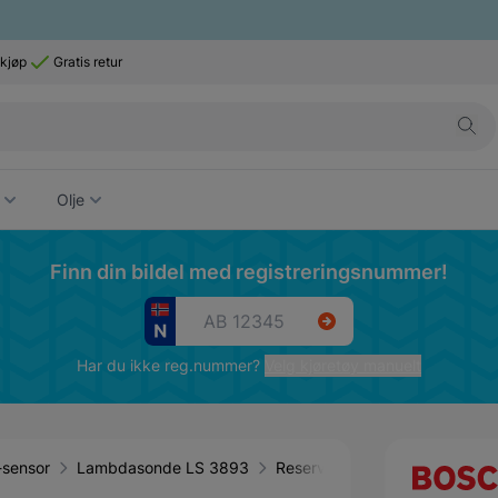
 kjøp
Gratis retur
Olje
Finn din bildel med registreringsnummer!
Har du ikke reg.nummer?
Velg kjøretøy manuelt
sensor
Lambdasonde LS 3893
Reservedeler