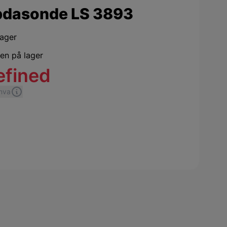
dasonde LS 3893
lager
jen på lager
efined
 mva