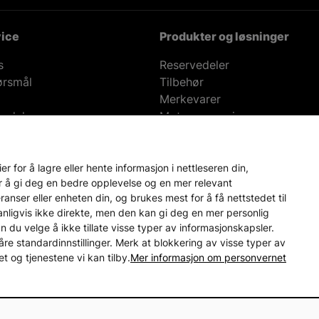
ice
Produkter og løsninger
s
Reservedeler
ørsmål
Tilbehør
Merkevarer
andel
Motor-magasin
isgaranti på reservedeler
Lager i Sverige
60 dagers åpent kjøp
Gratis 
 for å lagre eller hente informasjon i nettleseren din,
r å gi deg en bedre opplevelse og en mer relevant
nser eller enheten din, og brukes mest for å få nettstedet til
vanligvis ikke direkte, men den kan gi deg en mer personlig
an du velge å ikke tillate visse typer av informasjonskapsler.
åre standardinnstillinger. Merk at blokkering av visse typer av
 og tjenestene vi kan tilby.
Mer informasjon om personvernet