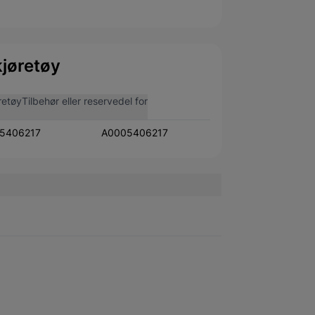
jøretøy
retøy
Tilbehør eller reservedel for
5406217
A0005406217