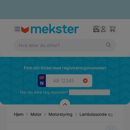
Finn din bildel med registreringsnummer!
Har du ikke reg.nummer?
Velg kjøretøy manuelt
Hjem
Motor
Motorstyring
Lambdasonde og O2-sens