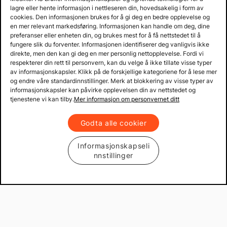
Prisgaranti på reservedeler
lagre eller hente informasjon i nettleseren din, hovedsakelig i form av
Lager i Sverige
cookies. Den informasjonen brukes for å gi deg en bedre opplevelse og
en mer relevant markedsføring. Informasjonen kan handle om deg, dine
60 dagers åpent kjøp
preferanser eller enheten din, og brukes mest for å få nettstedet til å
Gratis returer
fungere slik du forventer. Informasjonen identifiserer deg vanligvis ikke
direkte, men den kan gi deg en mer personlig nettopplevelse. Fordi vi
respekterer din rett til personvern, kan du velge å ikke tillate visse typer
av informasjonskapsler. Klikk på de forskjellige kategoriene for å lese mer
og endre våre standardinnstillinger. Merk at blokkering av visse typer av
informasjonskapsler kan påvirke opplevelsen din av nettstedet og
tjenestene vi kan tilby.
Mer informasjon om personvernet ditt
Godta alle cookier
Informasjonskapseli
nnstillinger
Copyright © 2013 - 2026 Mekster.no
Organisasjonsnummer: 556917-2595
Kjøpsvilkår
Personvern