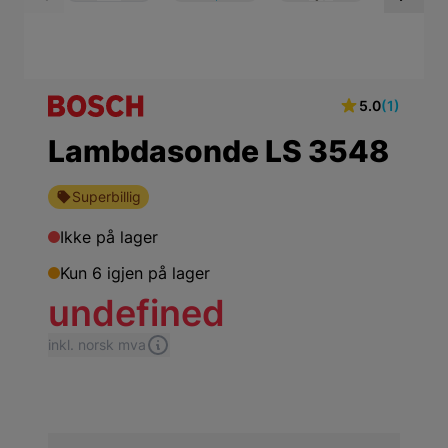
View larger image
View larger ima
Vi
5.0
(1)
Lambdasonde LS 3548
Superbillig
Ikke på lager
Kun 6 igjen på lager
undefined
inkl. norsk mva