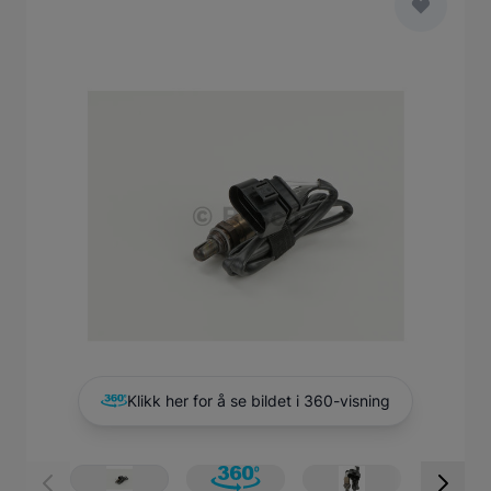
Main image
Click to view image in fullscreen
Klikk her for å se bildet i 360-visning
View larger image