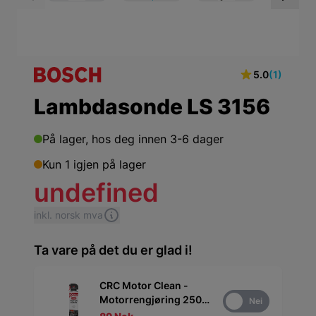
View larger image
View larger ima
Vi
5.0
(1)
Lambdasonde LS 3156
På lager,
hos deg innen 3-6 dager
Kun 1 igjen på lager
undefined
inkl. norsk mva
Ta vare på det du er glad i!
CRC Motor Clean -
Motorrengjøring 250
Ja
Nei
ml