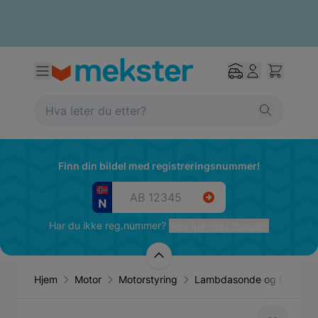
Finn din bildel med registreringsnummer!
Har du ikke reg.nummer?
Velg kjøretøy manuelt
Hjem
Motor
Motorstyring
Lambdasonde og O2-sens