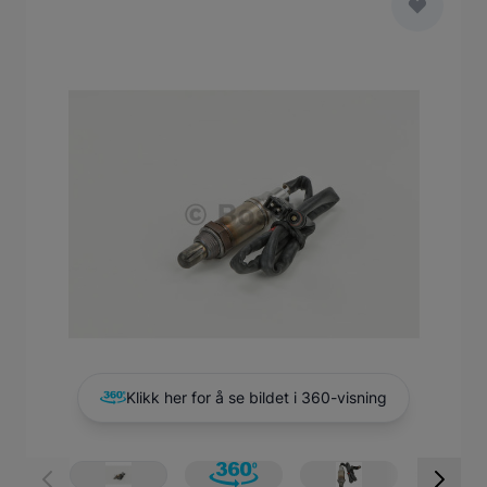
Main image
Click to view image in fullscreen
Klikk her for å se bildet i 360-visning
View larger image