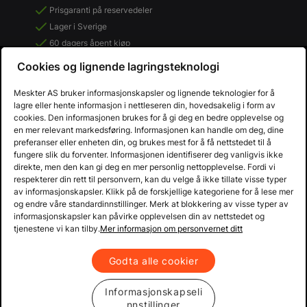
Prisgaranti på reservedeler
Lager i Sverige
60 dagers åpent kjøp
Gratis returer
Cookies og lignende lagringsteknologi
Meskter AS bruker informasjonskapsler og lignende teknologier for å
lagre eller hente informasjon i nettleseren din, hovedsakelig i form av
cookies. Den informasjonen brukes for å gi deg en bedre opplevelse og
en mer relevant markedsføring. Informasjonen kan handle om deg, dine
preferanser eller enheten din, og brukes mest for å få nettstedet til å
fungere slik du forventer. Informasjonen identifiserer deg vanligvis ikke
direkte, men den kan gi deg en mer personlig nettopplevelse. Fordi vi
respekterer din rett til personvern, kan du velge å ikke tillate visse typer
av informasjonskapsler. Klikk på de forskjellige kategoriene for å lese mer
og endre våre standardinnstillinger. Merk at blokkering av visse typer av
informasjonskapsler kan påvirke opplevelsen din av nettstedet og
Copyright © 2013 - 2026 Mekster.no
tjenestene vi kan tilby.
Mer informasjon om personvernet ditt
Organisasjonsnummer: 556917-2595
Kjøpsvilkår
Personvern
Godta alle cookier
Informasjonskapseli
nnstillinger