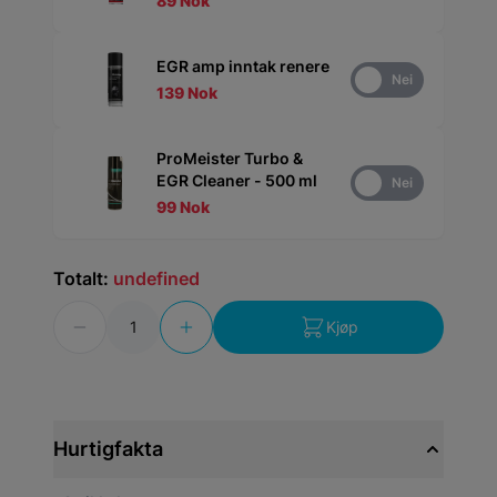
89 Nok
EGR amp inntak renere
Ja
Nei
139 Nok
ProMeister Turbo &
EGR Cleaner - 500 ml
Ja
Nei
99 Nok
Totalt:
undefined
Antall
Kjøp
Hurtigfakta