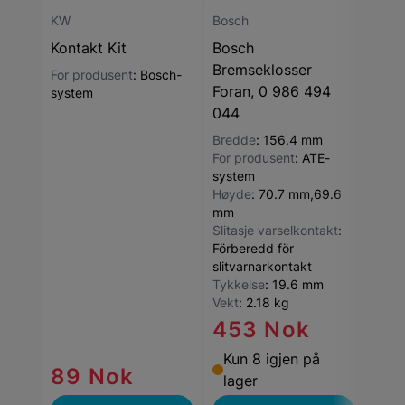
KW
Bosch
Bosc
Kontakt Kit
Bosch
Bosc
Bremseklosser
Bak,
For produsent
:
Bosch-
Foran, 0 986 494
986
system
044
Brem
Venti
Bredde
:
156.4 mm
Diam
For produsent
:
ATE-
Høyd
system
Indre
Høyde
:
70.7 mm,69.6
brem
mm
160.
Slitasje varselkontakt
:
Mont
Förberedd för
bør b
slitvarnarkontakt
Tille
Tykkelse
:
19.6 mm
2
:
Me
Vekt
:
2.18 kg
Tykk
453 Nok
Kun 8 igjen på
89 Nok
63
lager