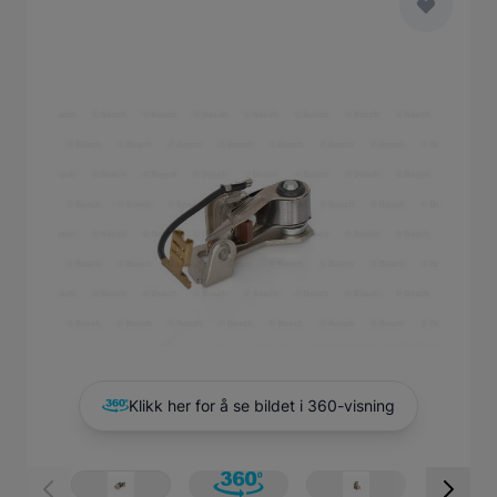
Main image
Click to view image in fullscreen
Klikk her for å se bildet i 360-visning
View larger image