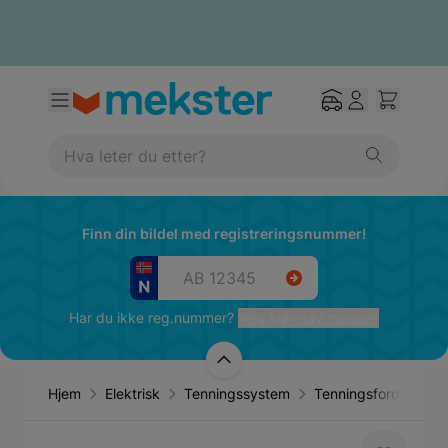
Finn din bildel med registreringsnummer!
Har du ikke reg.nummer?
Velg kjøretøy manuelt
Hjem
Elektrisk
Tenningssystem
Tenningsfordeler