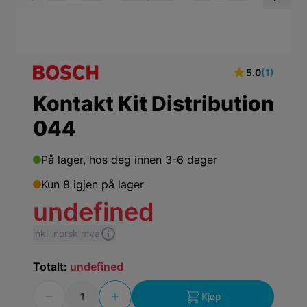
View larger image
View larger ima
Vi
5.0
(1)
Kontakt Kit Distribution
044
På lager,
hos deg innen 3-6 dager
Kun 8 igjen på lager
undefined
inkl. norsk mva
Totalt:
undefined
Antall
Kjøp