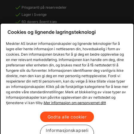
Prisgaranti på reservedeler
Lager i Sverige
60 dagers åpent kjøp
Gratis returer
Cookies og lignende lagringsteknologi
Meskter AS bruker informasjonskapsler og lignende teknologier for å
lagre eller hente informasjon i nettleseren din, hovedsakelig i form av
cookies. Den informasjonen brukes for å gi deg en bedre opplevelse og
en mer relevant markedsføring. Informasjonen kan handle om deg, dine
preferanser eller enheten din, og brukes mest for å få nettstedet til å
fungere slik du forventer. Informasjonen identifiserer deg vanligvis ikke
direkte, men den kan gi deg en mer personlig nettopplevelse. Fordi vi
respekterer din rett til personvern, kan du velge å ikke tillate visse typer
av informasjonskapsler. Klikk på de forskjellige kategoriene for å lese mer
og endre våre standardinnstillinger. Merk at blokkering av visse typer av
informasjonskapsler kan påvirke opplevelsen din av nettstedet og
Copyright © 2013 - 2026 Mekster.no
tjenestene vi kan tilby.
Mer informasjon om personvernet ditt
Organisasjonsnummer: 556917-2595
Kjøpsvilkår
Personvern
Godta alle cookier
Informasjonskapseli