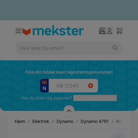
Finn din bildel med registreringsnummer!
Har du ikke reg.nummer?
Velg kjøretøy manuelt
Hjem
Elektrisk
Dynamo
Dynamo 4791
Reservede