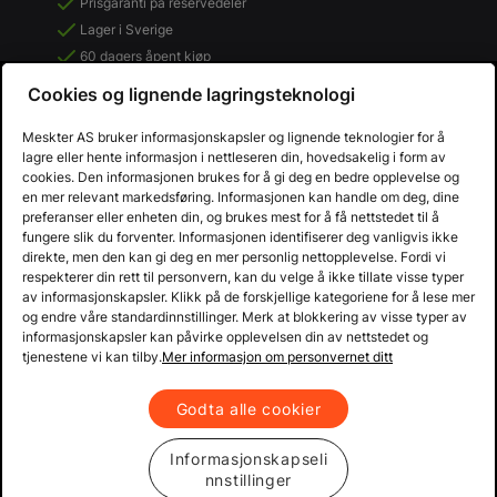
Prisgaranti på reservedeler
Lager i Sverige
60 dagers åpent kjøp
Gratis returer
Cookies og lignende lagringsteknologi
Meskter AS bruker informasjonskapsler og lignende teknologier for å
lagre eller hente informasjon i nettleseren din, hovedsakelig i form av
cookies. Den informasjonen brukes for å gi deg en bedre opplevelse og
en mer relevant markedsføring. Informasjonen kan handle om deg, dine
preferanser eller enheten din, og brukes mest for å få nettstedet til å
fungere slik du forventer. Informasjonen identifiserer deg vanligvis ikke
direkte, men den kan gi deg en mer personlig nettopplevelse. Fordi vi
respekterer din rett til personvern, kan du velge å ikke tillate visse typer
av informasjonskapsler. Klikk på de forskjellige kategoriene for å lese mer
og endre våre standardinnstillinger. Merk at blokkering av visse typer av
informasjonskapsler kan påvirke opplevelsen din av nettstedet og
Copyright © 2013 - 2026 Mekster.no
tjenestene vi kan tilby.
Mer informasjon om personvernet ditt
Organisasjonsnummer: 556917-2595
Kjøpsvilkår
Personvern
Godta alle cookier
Informasjonskapseli
nnstillinger