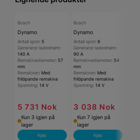
Bosch
Bosch
Bosc
Dynamo
Dynamo
Dyn
Antall spor
:
5
Antall spor
:
6
Antal
Generaror ladestrøm
:
Generaror ladestrøm
:
Gene
140 A
90 A
80 A
Remskivediameter
:
57
Remskivediameter
:
54
Rems
mm
mm
mm
Remskiver
:
Med
Remskiver
:
Med
Rems
frilöpande remskiva
frilöpande remskiva
flers
Spenning
:
14 V
Spenning
:
14 V
Spen
5 731 Nok
3 038 Nok
3 
Kun 3 igjen på
Kun 7 igjen på
Kun
lager
lager
lag
Kjøp
Kjøp