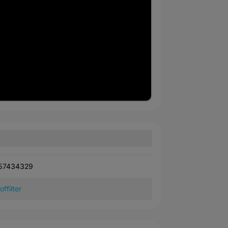
57434329
offilter