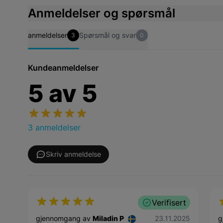
Anmeldelser og spørsmål
anmeldelser
Spørsmål og svar
3
0
Kundeanmeldelser
5
av
5
3 anmeldelser
Skriv anmeldelse
Verifisert
23. november 2025
gjennomgang av
Miladin P
23.11.2025
g