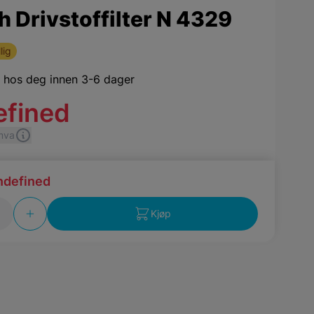
 Drivstoffilter N 4329
lig
,
hos deg innen 3-6 dager
efined
 mva
ndefined
Kjøp