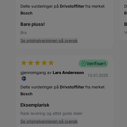
Delte vurderinger på
Drivstoffilter
fra merket
D
Bosch
B
Bare pluss!
B
Bra
V
Se originalversjonen på svensk
Verifisert
gjennomgang av
Lars Andersson
13. januar 2025
13.01.2025
Delte vurderinger på
Drivstoffilter
fra merket
Bosch
Eksemplarisk
Rask levering og alltid gode deler
Se originalversjonen på svensk