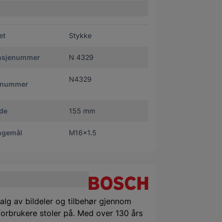
et
Stykke
nsjenummer
N 4329
N4329
tnummer
de
155 mm
ngemål
M16x1.5
alg av bildeler og tilbehør gjennom
orbrukere stoler på. Med over 130 års