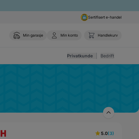
Sertifisert e-handel
Min garasje
Min konto
Handlekurv
Toggle 
Privatkunde
Bedrift
5.0
(3)