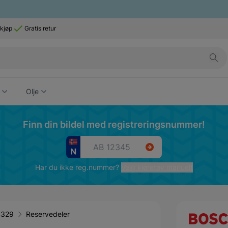
 kjøp
Gratis retur
Olje
Finn din bildel med registreringsnummer!
Har du ikke reg.nummer?
Velg kjøretøy manuelt
 4329
Reservedeler