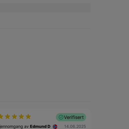
Verifisert
14. juni 2025
jennomgang av
Edmund D
14.06.2025