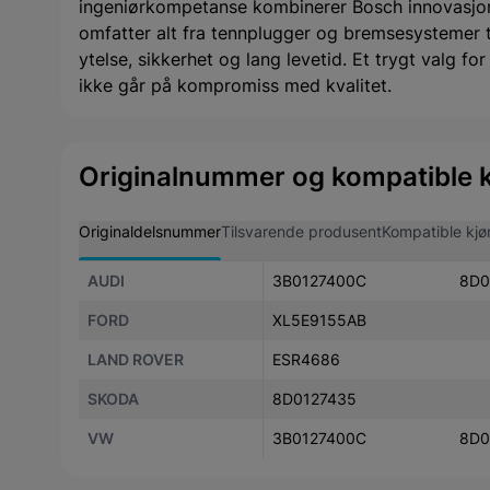
ingeniørkompetanse kombinerer Bosch innovasjon
omfatter alt fra tennplugger og bremsesystemer til 
ytelse, sikkerhet og lang levetid. Et trygt valg f
ikke går på kompromiss med kvalitet.
Originalnummer og kompatible k
Originaldelsnummer
Tilsvarende produsent
Kompatible kjø
AUDI
3B0127400C
8D0
FORD
XL5E9155AB
LAND ROVER
ESR4686
SKODA
8D0127435
VW
3B0127400C
8D0