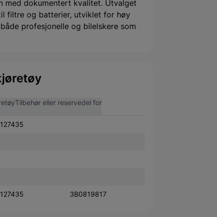
 med dokumentert kvalitet. Utvalget
filtre og batterier, utviklet for høy
or både profesjonelle og bilelskere som
jøretøy
retøy
Tilbehør eller reservedel for
127435
127435
3B0819817