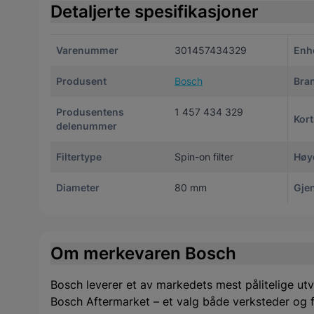
Detaljerte spesifikasjoner
Varenummer
301457434329
Enh
Produsent
Bosch
Bra
Produsentens
1 457 434 329
Kor
delenummer
Filtertype
Spin-on filter
Høy
Diameter
80 mm
Gje
Om merkevaren Bosch
Bosch leverer et av markedets mest pålitelige utv
Bosch Aftermarket – et valg både verksteder og f