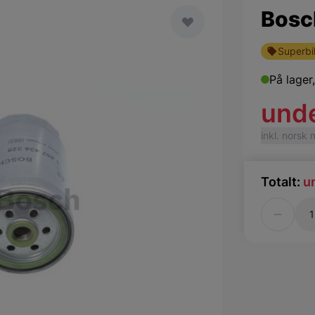
Bosch
Superbil
På lager
und
inkl. norsk
Totalt:
u
Antall