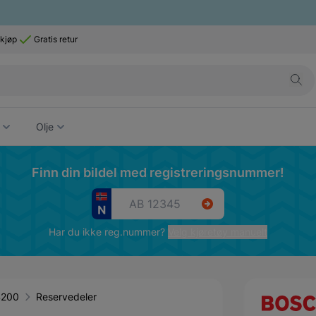
 kjøp
Gratis retur
Olje
Finn din bildel med registreringsnummer!
Har du ikke reg.nummer?
Velg kjøretøy manuelt
 4200
Reservedeler