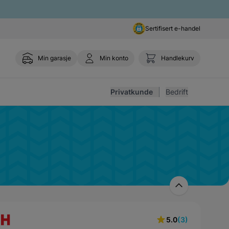
Sertifisert e-handel
Min garasje
Min konto
Handlekurv
Toggle 
Privatkunde
Bedrift
5.0
(3)