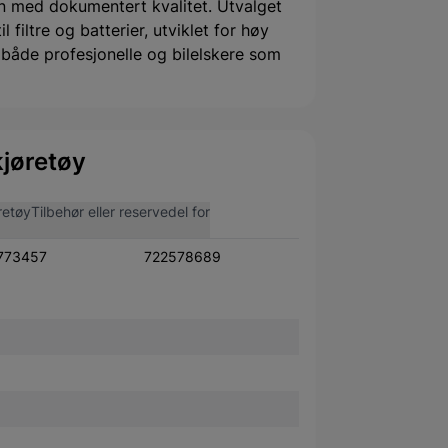
 med dokumentert kvalitet. Utvalget
filtre og batterier, utviklet for høy
or både profesjonelle og bilelskere som
jøretøy
retøy
Tilbehør eller reservedel for
773457
722578689