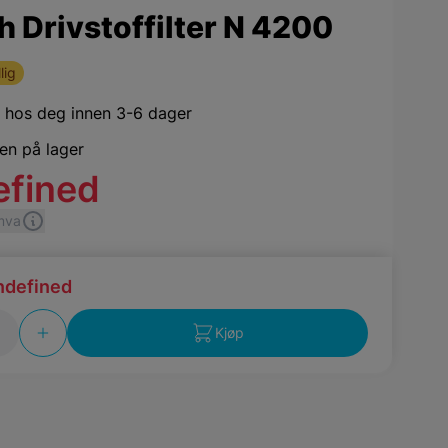
 Drivstoffilter N 4200
lig
,
hos deg innen 3-6 dager
jen på lager
efined
 mva
ndefined
Kjøp