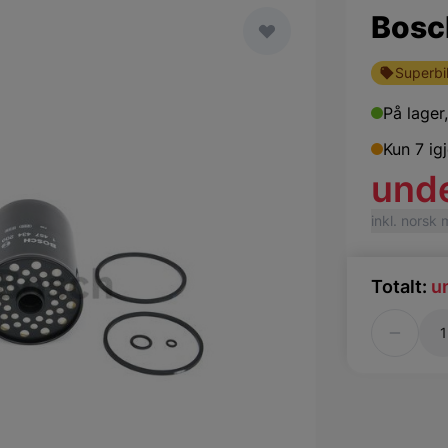
Bosch
Superbil
På lager
Kun 7 ig
und
inkl. norsk
Totalt:
u
Antall