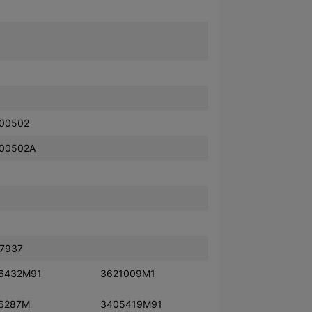
00502
00502A
7937
6432M91
3621009M1
6287M
3405419M91