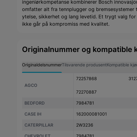
ingeniørkompetanse kombinerer Bosch innovasjon
omfatter alt fra tennplugger og bremsesystemer til 
ytelse, sikkerhet og lang levetid. Et trygt valg f
ikke går på kompromiss med kvalitet.
Originalnummer og kompatible k
Originaldelsnummer
Tilsvarende produsent
Kompatible kjø
72257868
312
AGCO
72270887
BEDFORD
7984781
CASE IH
162000081001
CATERPILLAR
2W3236
CHEVROLET
7984781