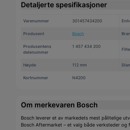
Detaljerte spesifikasjoner
Varenummer
301457434200
Enh
Produsent
Bosch
Bra
Produsentens
1 457 434 200
Filt
delenummer
Høyde
112 mm
Dia
Kortnummer
N4200
Om merkevaren Bosch
Bosch leverer et av markedets mest pålitelige utv
Bosch Aftermarket – et valg både verksteder og f