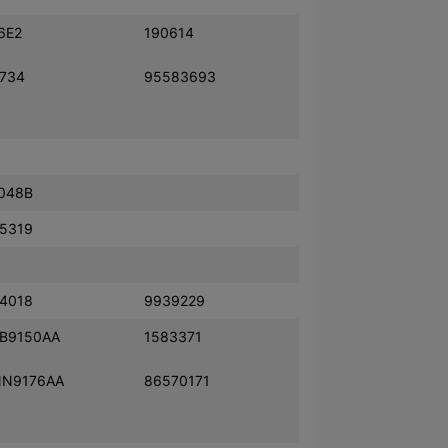
6E2
190614
734
95583693
048B
5319
4018
9939229
B9150AA
1583371
N9176AA
86570171