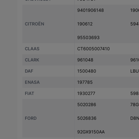
9401906148
190
CITROËN
190612
594
95503693
CLAAS
CT6005007410
CLARK
961048
961
DAF
1500480
LBU
ENASA
197785
FIAT
1930277
598
5020286
78G
FORD
5026836
D8N
92GX9150AA