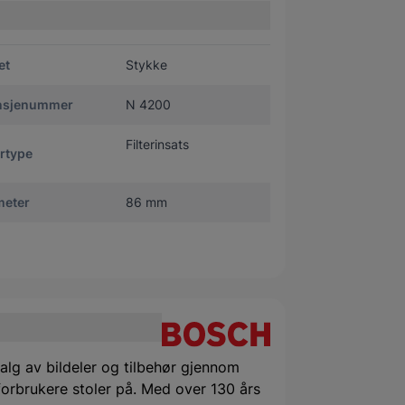
et
Stykke
nsjenummer
N 4200
Filterinsats
ertype
meter
86 mm
alg av bildeler og tilbehør gjennom
orbrukere stoler på. Med over 130 års