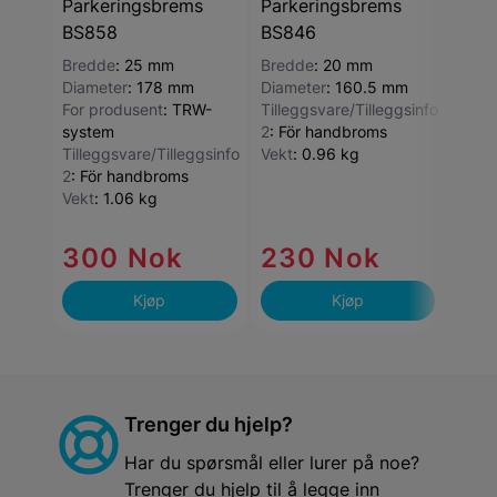
Parkeringsbrems
Parkeringsbrems
Tille
BS858
BS846
2
:
Fö
Bredde
:
25 mm
Bredde
:
20 mm
Diameter
:
178 mm
Diameter
:
160.5 mm
For produsent
:
TRW-
Tilleggsvare/Tilleggsinfo
system
2
:
För handbroms
Tilleggsvare/Tilleggsinfo
Vekt
:
0.96 kg
2
:
För handbroms
42
Vekt
:
1.06 kg
Kun
300 Nok
230 Nok
lag
Kjøp
Kjøp
Trenger du hjelp?
Har du spørsmål eller lurer på noe?
Trenger du hjelp til å legge inn