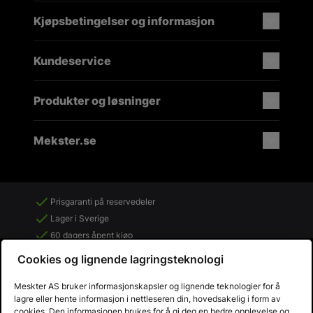
Kjøpsbetingelser og informasjon
Kundeservice
Produkter og løsninger
Mekster.se
Prisgaranti på reservedeler
Lager i Sverige
60 dagers åpent kjøp
Gratis returer
Cookies og lignende lagringsteknologi
Meskter AS bruker informasjonskapsler og lignende teknologier for å
lagre eller hente informasjon i nettleseren din, hovedsakelig i form av
cookies. Den informasjonen brukes for å gi deg en bedre opplevelse og