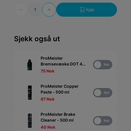
Antall
Kjøp
Sjekk også ut
ProMeister
Bremsevæske DOT 4
Ja
Nei
ESP - 0.5 l
75 Nok
ProMeister Copper
Paste - 500 ml
Ja
Nei
87 Nok
ProMeister Brake
Cleaner - 500 ml
Ja
Nei
40 Nok