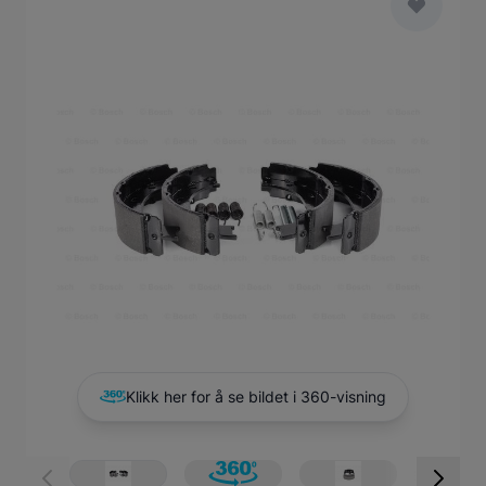
Main image
Click to view image in fullscreen
Klikk her for å se bildet i 360-visning
View larger image