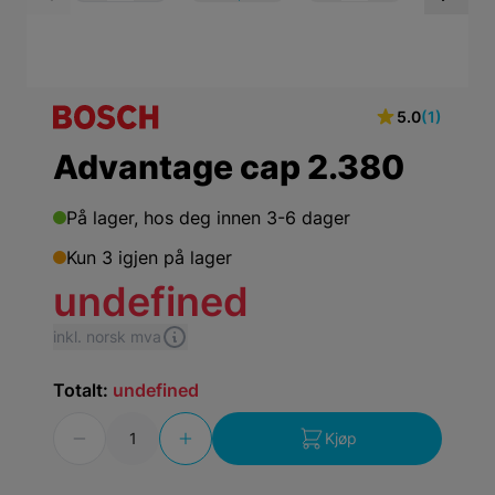
View larger image
View larger ima
Vi
5.0
(1)
Advantage cap 2.380
På lager,
hos deg innen 3-6 dager
Kun 3 igjen på lager
undefined
inkl. norsk mva
Totalt:
undefined
Antall
Kjøp