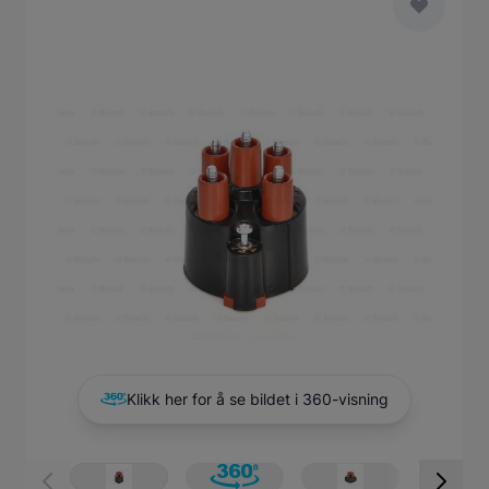
Main image
Click to view image in fullscreen
Klikk her for å se bildet i 360-visning
View larger image