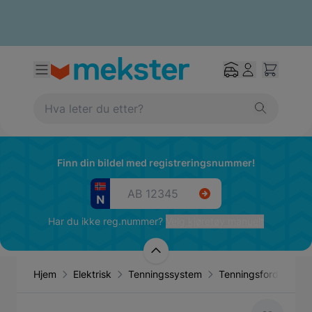
Finn din bildel med registreringsnummer!
Har du ikke reg.nummer?
Velg kjøretøy manuelt
Hjem
Elektrisk
Tenningssystem
Tenningsfordeler