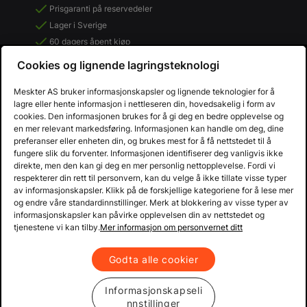
Prisgaranti på reservedeler
Lager i Sverige
60 dagers åpent kjøp
Gratis returer
Cookies og lignende lagringsteknologi
Meskter AS bruker informasjonskapsler og lignende teknologier for å
lagre eller hente informasjon i nettleseren din, hovedsakelig i form av
cookies. Den informasjonen brukes for å gi deg en bedre opplevelse og
en mer relevant markedsføring. Informasjonen kan handle om deg, dine
preferanser eller enheten din, og brukes mest for å få nettstedet til å
fungere slik du forventer. Informasjonen identifiserer deg vanligvis ikke
direkte, men den kan gi deg en mer personlig nettopplevelse. Fordi vi
respekterer din rett til personvern, kan du velge å ikke tillate visse typer
av informasjonskapsler. Klikk på de forskjellige kategoriene for å lese mer
og endre våre standardinnstillinger. Merk at blokkering av visse typer av
informasjonskapsler kan påvirke opplevelsen din av nettstedet og
Copyright © 2013 - 2026 Mekster.no
tjenestene vi kan tilby.
Mer informasjon om personvernet ditt
Organisasjonsnummer: 556917-2595
Kjøpsvilkår
Personvern
Godta alle cookier
Informasjonskapseli
nnstillinger