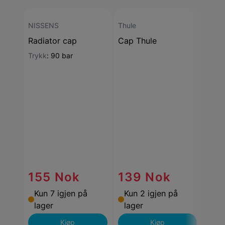
NISSENS
Thule
ProMe
Radiator cap
Cap Thule
Forl
mm 
Trykk
:
90 bar
Antal
Bred
Høyd
Innfe
Leng
Mater
Krom
(CrV)
Overf
förk
Sokk
155 Nok
139 Nok
Type
Vekt
Kun 7 igjen på
Kun 2 igjen på
26
lager
lager
Kjøp
Kjøp