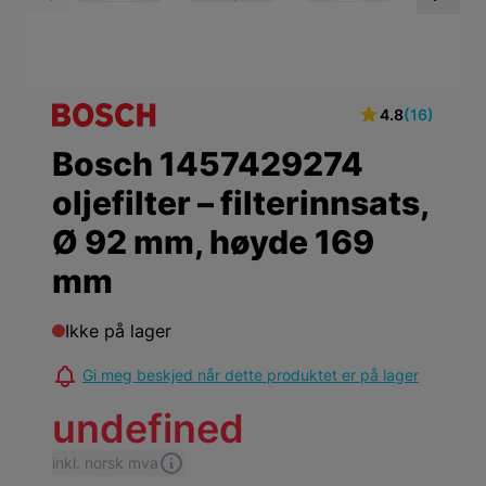
View larger image
View larger ima
Vi
4.8
(16)
Bosch 1457429274
oljefilter – filterinnsats,
Ø 92 mm, høyde 169
mm
Ikke på lager
Gi meg beskjed når dette produktet er på lager
undefined
inkl. norsk mva