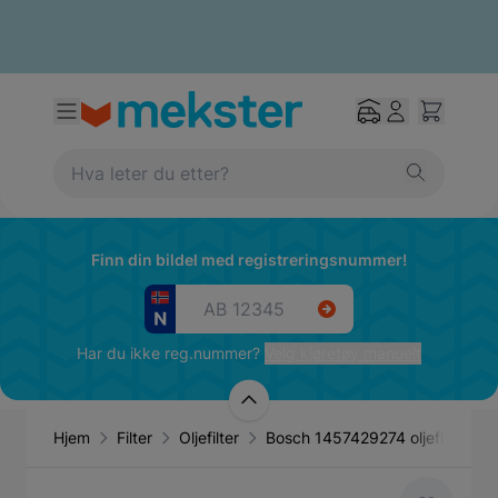
Finn din bildel med registreringsnummer!
Har du ikke reg.nummer?
Velg kjøretøy manuelt
Hjem
Filter
Oljefilter
Bosch 1457429274 oljefilter – 