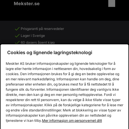
Mekster.se
Prisgaranti på reservedeler
Lager i Sverige
60 dagers åpent kjøp
Gratis returer
Cookies og lignende lagringsteknologi
Meskter AS bruker informasjonskapsler og lignende teknologier for å
lagre eller hente informasjon i nettleseren din, hovedsakelig i form av
cookies. Den informasjonen brukes for å gi deg en bedre opplevelse og
en mer relevant markedsføring. Informasjonen kan handle om deg, dine
preferanser eller enheten din, og brukes mest for å få nettstedet til å
fungere slik du forventer. Informasjonen identifiserer deg vanligvis ikke
direkte, men den kan gi deg en mer personlig nettopplevelse. Fordi vi
respekterer din rett til personvern, kan du velge å ikke tillate visse typer
av informasjonskapsler. Klikk på de forskjellige kategoriene for å lese mer
og endre våre standardinnstillinger. Merk at blokkering av visse typer av
informasjonskapsler kan påvirke opplevelsen din av nettstedet og
Copyright © 2013 - 2026 Mekster.no
tjenestene vi kan tilby.
Mer informasjon om personvernet ditt
Organisasjonsnummer: 556917-2595