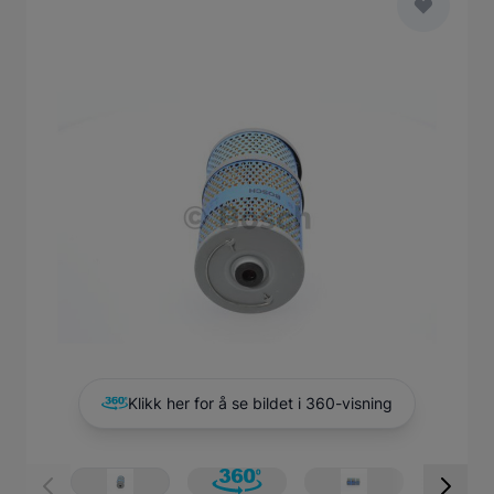
Main image
Click to view image in fullscreen
Klikk her for å se bildet i 360-visning
View larger image