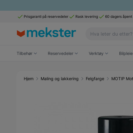
Prisgaranti på reservedeler
Rask levering
60 dagers åpent
Tilbehør
Reservedeler
Verktøy
Bilpleie
Hjem
Maling og lakkering
Felgfarge
MOTIP Moti
Main image
Click to view image in fullscreen