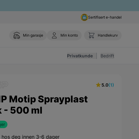
Sertifisert e-handel
Min garasje
Min konto
Handlekurv
Toggle 
Privatkunde
Bedrift
5.0
(1)
P Motip Sprayplast
 - 500 ml
ger
,
hos deg innen 3-6 dager