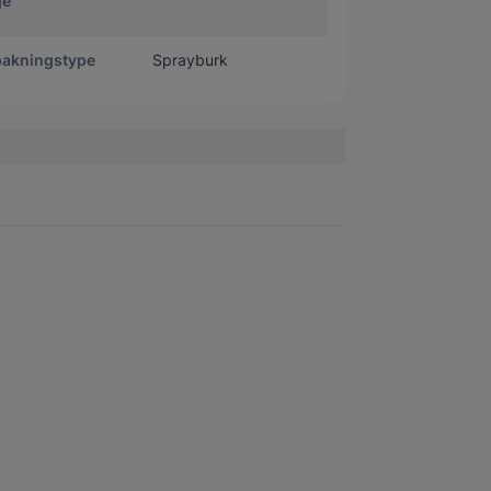
ge
pakningstype
Sprayburk