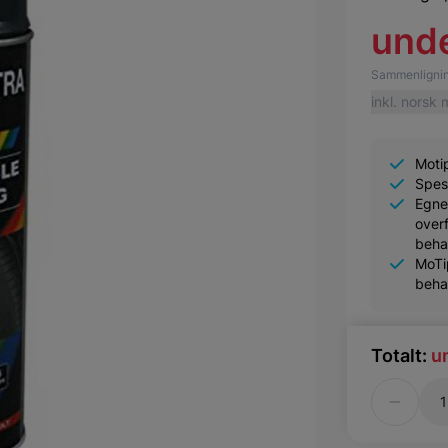
und
Sammenlignin
inkl. norsk
Moti
Spesi
Egne
overf
beha
MoTi
beha
Totalt:
u
Antall