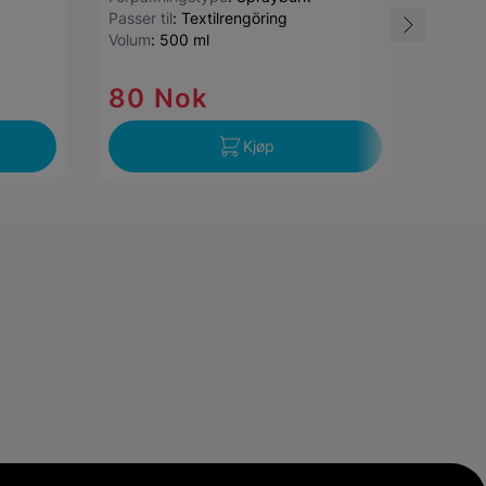
Passer til
:
Textilrengöring
Farge
:
Volum
:
500 ml
Forpak
Volum
:
80 Nok
90 
Kjøp