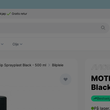
 kjøp
Gratis retur
Olje
p Sprayplast Black - 500 ml
Bilpleie
MOTI
Black
Bestsel
På lager