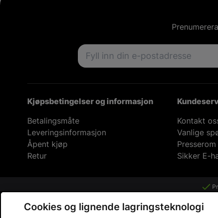
Prenumerera 
Email address
Kjøpsbetingelser og informasjon
Kundeserv
Betalingsmåte
Kontakt os
Leveringsinformasjon
Vanlige sp
Åpent kjøp
Presserom
Retur
Sikker E-h
Pr
Cookies og lignende lagringsteknologi