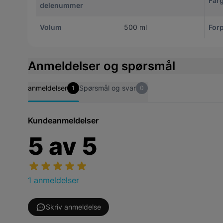
Far
delenummer
Volum
500 ml
For
Anmeldelser og spørsmål
anmeldelser
Spørsmål og svar
1
0
Kundeanmeldelser
5
av
5
1 anmeldelser
Skriv anmeldelse