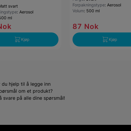
Forpakningstype
:
Aerosol
Matt svart
Volum
:
500 ml
ingstype
:
Aerosol
500 ml
Nok
87 Nok
Kjøp
Kjøp
du hjelp til å legge inn
e spørsmål om et produkt?
å svare på alle dine spørsmål!