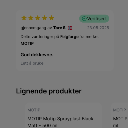
Verifisert
23. mai 2025
gjennomgang av
Tore S
23.05.2025
Delte vurderinger på
Felgfarge
fra merket
MOTIP
God dekkevne.
Lett å bruke
Lignende produkter
MOTIP
MOTIP
MOTIP Motip Sprayplast Black
MOTIP 
Matt - 500 ml
ml