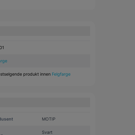
01
arge
stselgende produkt innen
Felgfarge
dusent
MOTIP
Svart