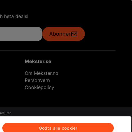
h heta deals!
Abonner
Mekster.se
Om Mekster.no
Personvern
Cookiepolicy
returer
Godta alle cookier