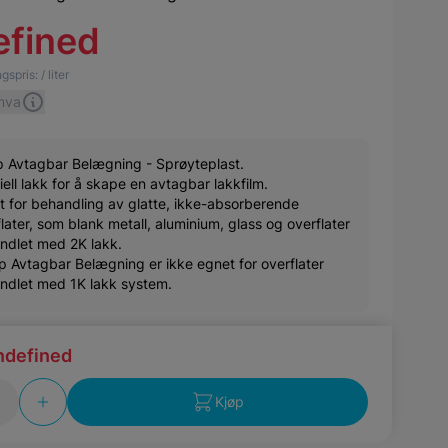
efined
gspris:
/ liter
 mva
p Avtagbar Belægning - Sprøyteplast.
ell lakk for å skape en avtagbar lakkfilm.
t for behandling av glatte, ikke-absorberende
later, som blank metall, aluminium, glass og overflater
ndlet med 2K lakk.
p Avtagbar Belægning er ikke egnet for overflater
ndlet med 1K lakk system.
ndefined
Kjøp