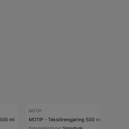
MOTIP
MOTIP
 500 ml
MOTIP - Tekstilrengjøring 500 ml
MOTIP
500 m
Forpakningstype
:
Sprayburk