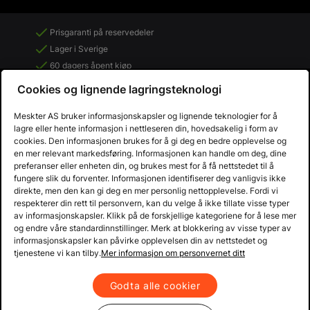
Prisgaranti på reservedeler
Lager i Sverige
60 dagers åpent kjøp
Gratis returer
Cookies og lignende lagringsteknologi
Meskter AS bruker informasjonskapsler og lignende teknologier for å
lagre eller hente informasjon i nettleseren din, hovedsakelig i form av
cookies. Den informasjonen brukes for å gi deg en bedre opplevelse og
en mer relevant markedsføring. Informasjonen kan handle om deg, dine
preferanser eller enheten din, og brukes mest for å få nettstedet til å
fungere slik du forventer. Informasjonen identifiserer deg vanligvis ikke
direkte, men den kan gi deg en mer personlig nettopplevelse. Fordi vi
respekterer din rett til personvern, kan du velge å ikke tillate visse typer
av informasjonskapsler. Klikk på de forskjellige kategoriene for å lese mer
og endre våre standardinnstillinger. Merk at blokkering av visse typer av
informasjonskapsler kan påvirke opplevelsen din av nettstedet og
Copyright © 2013 - 2026 Mekster.no
tjenestene vi kan tilby.
Mer informasjon om personvernet ditt
Organisasjonsnummer: 556917-2595
Kjøpsvilkår
Personvern
Godta alle cookier