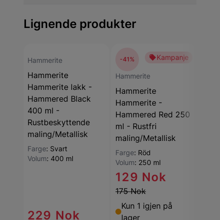
Lignende produkter
Kampanje
-41%
-7
Hammerite
Hammerite
Hammerite
Hamm
Hammerite lakk -
Hammerite
Ham
Hammered Black
Hammerite -
Hamm
400 ml -
Hammered Red 250
Glat
Rustbeskyttende
ml - Rustfri
Anti
maling/Metallisk
maling/Metallisk
mali
Farge
:
Svart
Farge
:
Röd
Farg
Volum
:
400 ml
Volum
:
250 ml
Volu
129 Nok
175 Nok
14
Kun 1 igjen på
229 Nok
127
lager