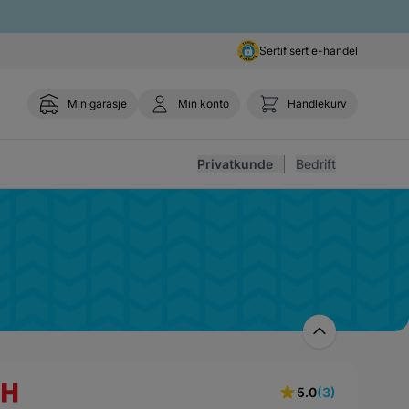
Sertifisert e-handel
Min garasje
Min konto
Handlekurv
Toggle 
Privatkunde
Bedrift
Reservedeler
5.0
(3)