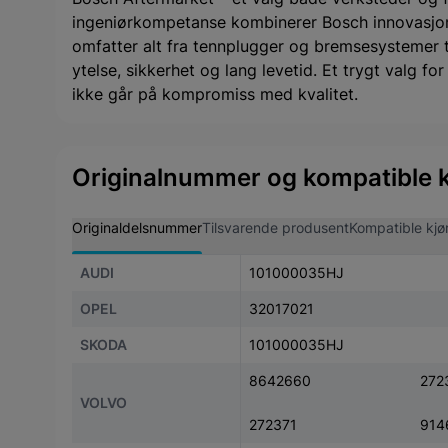
ingeniørkompetanse kombinerer Bosch innovasjon
omfatter alt fra tennplugger og bremsesystemer til 
ytelse, sikkerhet og lang levetid. Et trygt valg f
ikke går på kompromiss med kvalitet.
Originalnummer og kompatible k
Originaldelsnummer
Tilsvarende produsent
Kompatible kjø
AUDI
101000035HJ
OPEL
32017021
SKODA
101000035HJ
8642660
272
VOLVO
272371
914