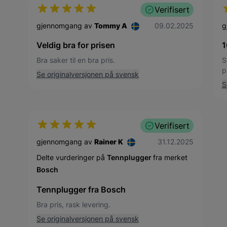
Verifisert
9. februar 2025
gjennomgang av
Tommy A
09.02.2025
g
Veldig bra for prisen
1
Bra saker til en bra pris.
S
p
Se originalversjonen på svensk
S
Verifisert
31. desember 2025
gjennomgang av
Rainer K
31.12.2025
Delte vurderinger på
Tennplugger
fra merket
Bosch
Tennplugger fra Bosch
Bra pris, rask levering.
Se originalversjonen på svensk