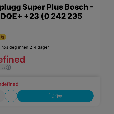
plugg Super Plus Bosch -
DQE+ +23 (0 242 235
lig
,
hos deg innen 2-4 dager
efined
 mva
ndefined
Kjøp