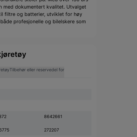
 med dokumentert kvalitet. Utvalget
filtre og batterier, utviklet for høy
or både profesjonelle og bilelskere som
jøretøy
retøy
Tilbehør eller reservedel for
372
8642661
6775
272207