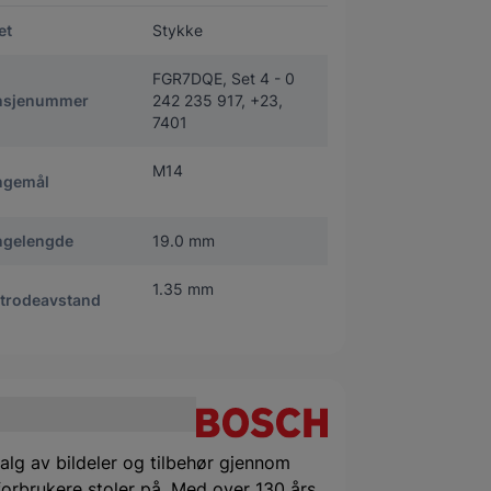
et
Stykke
FGR7DQE, Set 4 - 0
nsjenummer
242 235 917, +23,
7401
M14
ngemål
ngelengde
19.0 mm
1.35 mm
ktrodeavstand
alg av bildeler og tilbehør gjennom
orbrukere stoler på. Med over 130 års