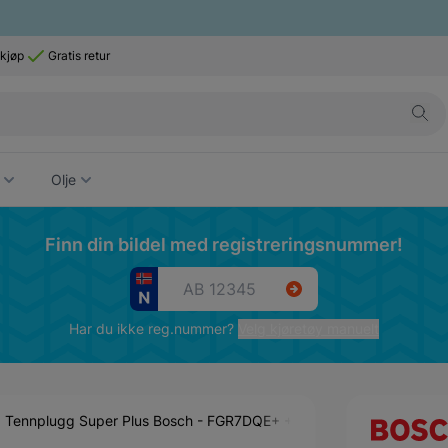
 kjøp
Gratis retur
Olje
Finn din bildel med registreringsnummer!
Har du ikke reg.nummer?
Velg kjøretøy manuelt
Tennplugg Super Plus Bosch - FGR7DQE+ +23 (0 242 235 748)