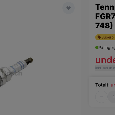
Tenn
FGR7
748)
Superbil
På lager
und
inkl. norsk
Totalt:
u
Antall