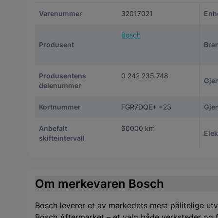
Varenummer
32017021
Enh
Bosch
Produsent
Bra
Produsentens
0 242 235 748
Gje
delenummer
Kortnummer
FGR7DQE+ +23
Gje
Anbefalt
60000 km
Ele
skifteintervall
Om merkevaren Bosch
Bosch leverer et av markedets mest pålitelige utv
Bosch Aftermarket – et valg både verksteder og f