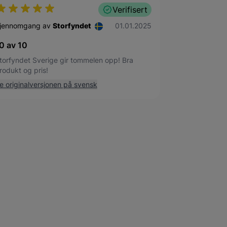
Verifisert
1. januar 2025
jennomgang av
Storfyndet
01.01.2025
0 av 10
torfyndet Sverige gir tommelen opp! Bra
rodukt og pris!
e originalversjonen på svensk