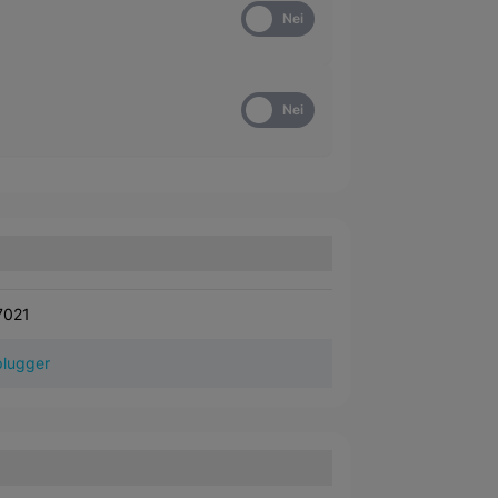
Ja
Nei
Ja
Nei
7021
lugger