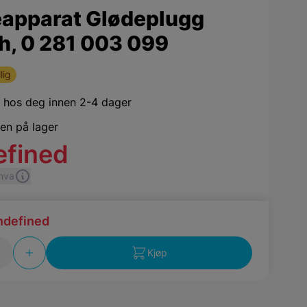
eapparat Glødeplugg
h, 0 281 003 099
lig
,
hos deg innen 2-4 dager
jen på lager
efined
 mva
ndefined
Kjøp