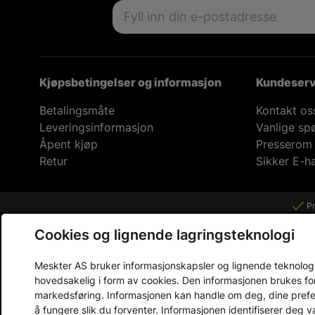
Email address
Kjøpsbetingelser og informasjon
Kundeserv
Betalingsmåte
Kontakt os
Leveringsinformasjon
Vanlige sp
Åpent kjøp
Presserom
Retur
Sikker E-h
Pr
Cookies og lignende lagringsteknologi
Meskter AS bruker informasjonskapsler og lignende teknologier
hovedsakelig i form av cookies. Den informasjonen brukes fo
markedsføring. Informasjonen kan handle om deg, dine prefera
å fungere slik du forventer. Informasjonen identifiserer deg 