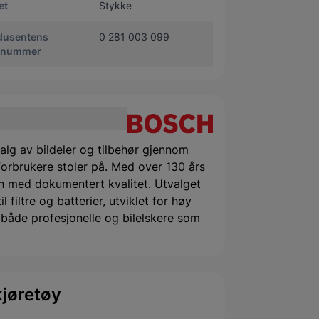
et
Stykke
dusentens
0 281 003 099
enummer
alg av bildeler og tilbehør gjennom
orbrukere stoler på. Med over 130 års
 med dokumentert kvalitet. Utvalget
filtre og batterier, utviklet for høy
or både profesjonelle og bilelskere som
jøretøy