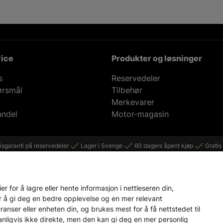
ice
Produkter og løsninger
s
Reservedeler
ørsmål
Tilbehør
Merkevarer
andel
Motor-magasin
isgaranti på reservedeler
Lager i Sverige
60 dagers åpent kjøp
Gratis 
 for å lagre eller hente informasjon i nettleseren din,
r å gi deg en bedre opplevelse og en mer relevant
nser eller enheten din, og brukes mest for å få nettstedet til
vanligvis ikke direkte, men den kan gi deg en mer personlig