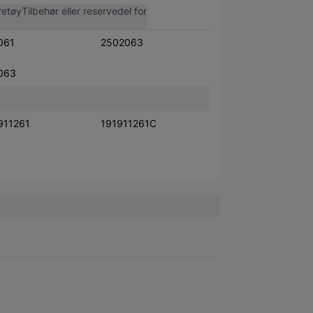
retøy
Tilbehør eller reservedel for
061
2502063
063
911261
191911261C