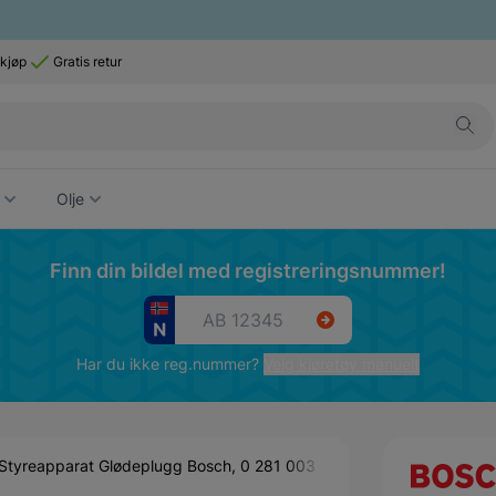
 kjøp
Gratis retur
Olje
Finn din bildel med registreringsnummer!
Har du ikke reg.nummer?
Velg kjøretøy manuelt
Styreapparat Glødeplugg Bosch, 0 281 003 099
Reservedeler