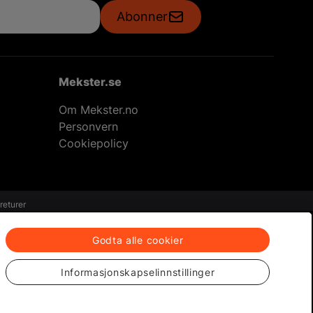
Abonner
Mekster.se
Om Mekster.no
Personvern
Cookiepolicy
returer
Godta alle cookier
Informasjonskapselinnstillinger