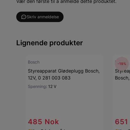
Vær den første til å anmelde dette produktet.
Skriv anmeldelse
Lignende produkter
Bosch
Bosch
-19%
Styreapparat Glødeplugg Bosch,
Styrea
12V, 0 281 003 083
Bosch,
Spenning
:
12 V
485 Nok
651