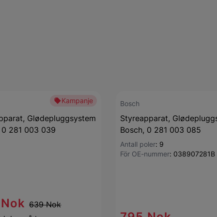
Kampanje
Bosch
pparat, Glødepluggsystem
Styreapparat, Glødeplugg
 0 281 003 039
Bosch, 0 281 003 085
Antall poler
:
9
För OE-nummer
:
038907281B
 Nok
639 Nok
795 Nok