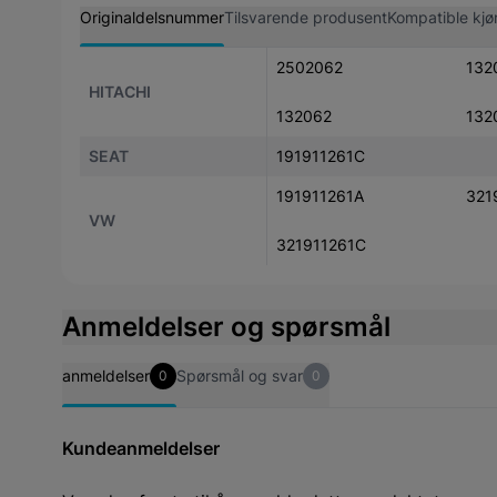
Originaldelsnummer
Tilsvarende produsent
Kompatible kjø
2502062
132
HITACHI
132062
132
SEAT
191911261C
191911261A
321
VW
321911261C
Anmeldelser og spørsmål
anmeldelser
Spørsmål og svar
0
0
Kundeanmeldelser