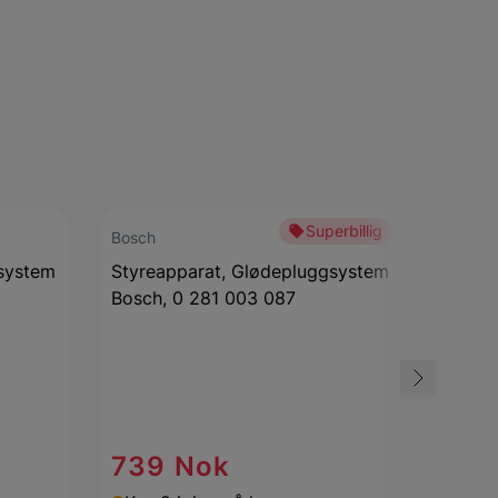
Superbillig
Bosch
Bosch
system
Styreapparat, Glødepluggsystem
Bosch
Bosch, 0 281 003 087
494 0
Bredde
For pr
Høyde
Slitasj
slitvar
Tykkel
739 Nok
Vekt
:
0
413