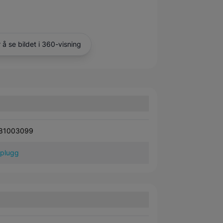
r å se bildet i 360-visning
81003099
plugg