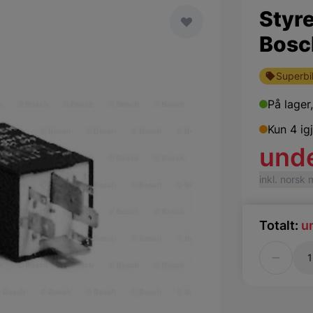
Styr
Bosc
Superbil
På lager
Kun 4 ig
und
inkl. norsk
Totalt:
u
Antall