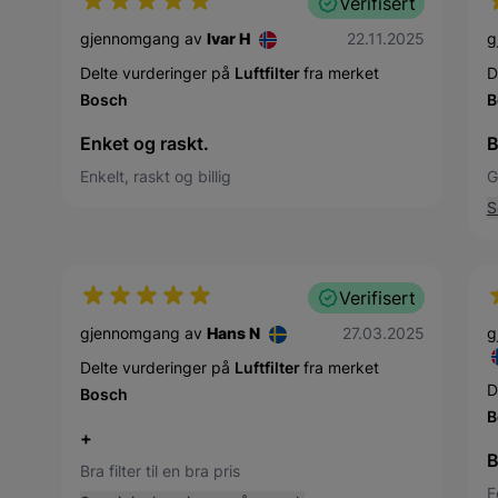
Verifisert
22. november 2025
gjennomgang av
Ivar H
22.11.2025
g
Delte vurderinger på
Luftfilter
fra merket
D
Bosch
B
Enket og raskt.
B
Enkelt, raskt og billig
G
S
Verifisert
27. mars 2025
gjennomgang av
Hans N
27.03.2025
g
Delte vurderinger på
Luftfilter
fra merket
D
Bosch
B
+
B
Bra filter til en bra pris
E