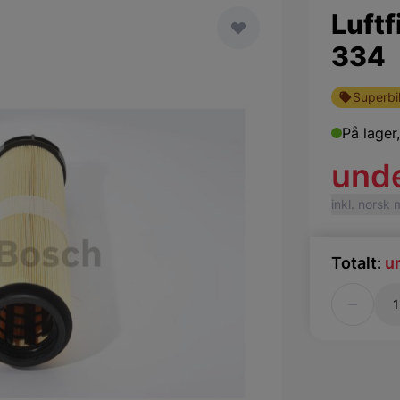
Luftf
334
Superbil
På lager
und
inkl. norsk
Totalt:
u
Antall