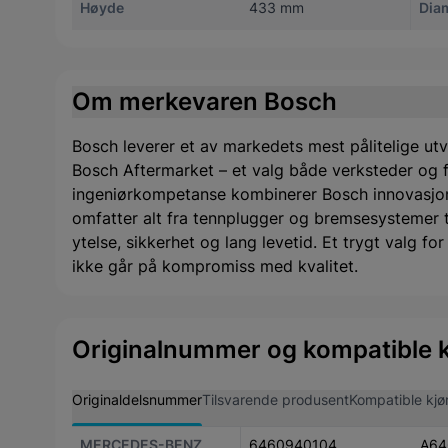
Høyde
433 mm
Dia
Om merkevaren Bosch
Bosch leverer et av markedets mest pålitelige utv
Bosch Aftermarket – et valg både verksteder og f
ingeniørkompetanse kombinerer Bosch innovasjon
omfatter alt fra tennplugger og bremsesystemer til 
ytelse, sikkerhet og lang levetid. Et trygt valg f
ikke går på kompromiss med kvalitet.
Originalnummer og kompatible k
Originaldelsnummer
Tilsvarende produsent
Kompatible kjø
MERCEDES-BENZ
6460940104
A64