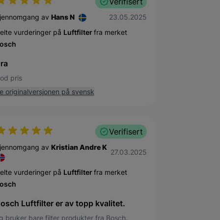
Verifisert
23. mai 2025
jennomgang av
Hans N
23.05.2025
elte vurderinger på
Luftfilter
fra merket
osch
ra
od pris
e originalversjonen på svensk
Verifisert
jennomgang av
Kristian Andre K
27. mars 2025
27.03.2025
elte vurderinger på
Luftfilter
fra merket
osch
osch Luftfilter er av topp kvalitet.
g bruker bare filter produkter fra Bosch.