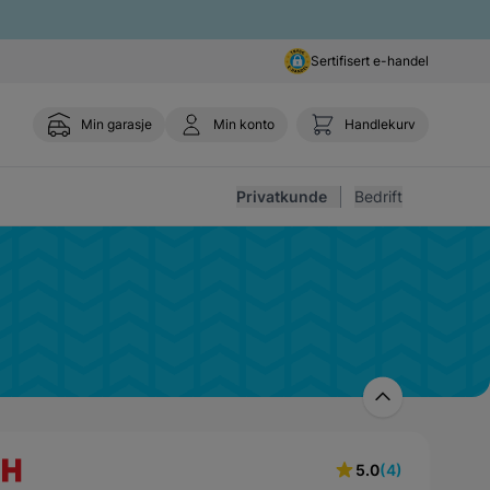
Sertifisert e-handel
Min garasje
Min konto
Handlekurv
Toggle 
Privatkunde
Bedrift
5.0
(4)