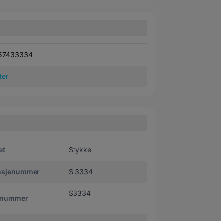
57433334
lter
et
Stykke
nsjenummer
S 3334
S3334
tnummer