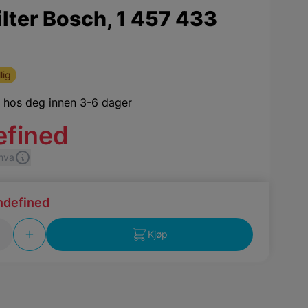
ilter Bosch, 1 457 433
lig
,
hos deg innen 3-6 dager
efined
 mva
ndefined
Kjøp