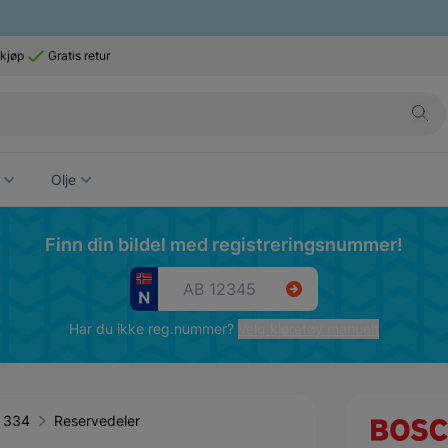
 kjøp
Gratis retur
Olje
Finn din bildel med registreringsnummer!
Har du ikke reg.nummer?
Velg kjøretøy manuelt
3 334
Reservedeler