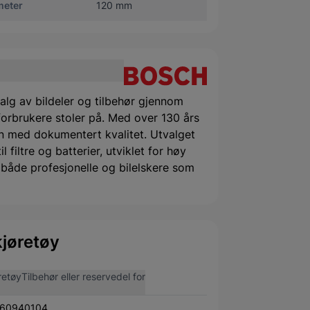
meter
120 mm
alg av bildeler og tilbehør gjennom
orbrukere stoler på. Med over 130 års
 med dokumentert kvalitet. Utvalget
filtre og batterier, utviklet for høy
or både profesjonelle og bilelskere som
jøretøy
retøy
Tilbehør eller reservedel for
60940104