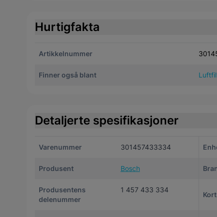
Hurtigfakta
Artikkelnummer
3014
Finner også blant
Luftfi
Detaljerte spesifikasjoner
Varenummer
301457433334
Enh
Produsent
Bosch
Bra
Produsentens
1 457 433 334
Kor
delenummer