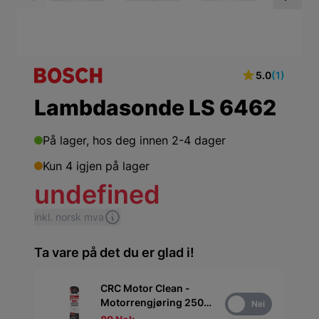
View larger image
View larger ima
Vi
5.0
(1)
Lambdasonde LS 6462
På lager,
hos deg innen 2-4 dager
Kun 4 igjen på lager
undefined
inkl. norsk mva
Ta vare på det du er glad i!
CRC Motor Clean -
Motorrengjøring 250
Ja
Nei
ml