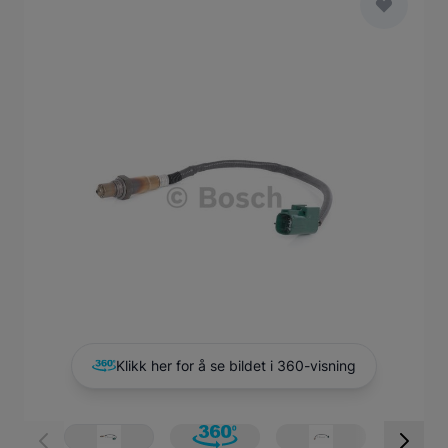
Main image
Click to view image in fullscreen
Klikk her for å se bildet i 360-visning
View larger image