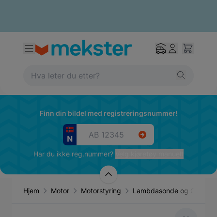
Finn din bildel med registreringsnummer!
Har du ikke reg.nummer?
Velg kjøretøy manuelt
Hjem
Motor
Motorstyring
Lambdasonde og O2-sens