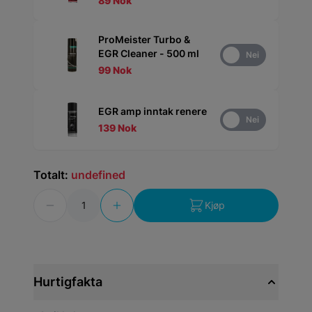
89 Nok
ProMeister Turbo &
EGR Cleaner - 500 ml
Ja
Nei
99 Nok
EGR amp inntak renere
Ja
Nei
139 Nok
Totalt:
undefined
Antall
Kjøp
Hurtigfakta