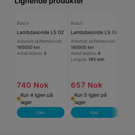
Lignende produkter
Bosch
Bosch
Bosc
Lambdasonde LS 02
Lambdasonde LS 06
Lam
Anbefalt skifteintervall
:
Anbefalt skifteintervall
:
Anbef
160000 km
160000 km
1600
Antall ledere
:
3
Antall ledere
:
4
Antal
Lengde
:
185 mm
Total
740 Nok
657 Nok
69
Kun 4 igjen på
Kun 5 igjen på
Kun
lager
lager
lag
Kjøp
Kjøp