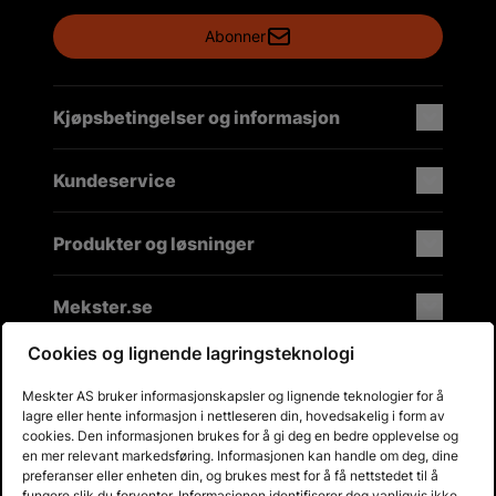
Abonner
Kjøpsbetingelser og informasjon
Kundeservice
Produkter og løsninger
Mekster.se
Cookies og lignende lagringsteknologi
Meskter AS bruker informasjonskapsler og lignende teknologier for å
Prisgaranti på reservedeler
lagre eller hente informasjon i nettleseren din, hovedsakelig i form av
Lager i Sverige
cookies. Den informasjonen brukes for å gi deg en bedre opplevelse og
en mer relevant markedsføring. Informasjonen kan handle om deg, dine
60 dagers åpent kjøp
preferanser eller enheten din, og brukes mest for å få nettstedet til å
Gratis returer
fungere slik du forventer. Informasjonen identifiserer deg vanligvis ikke