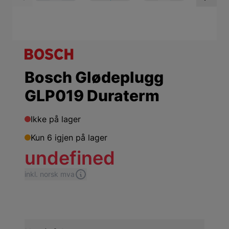
View larger image
View larger ima
Vi
Bosch Glødeplugg
GLP019 Duraterm
Ikke på lager
Kun 6 igjen på lager
undefined
inkl. norsk mva