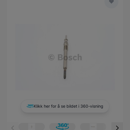
Main image
Click to view image in fullscreen
Klikk her for å se bildet i 360-visning
View larger image