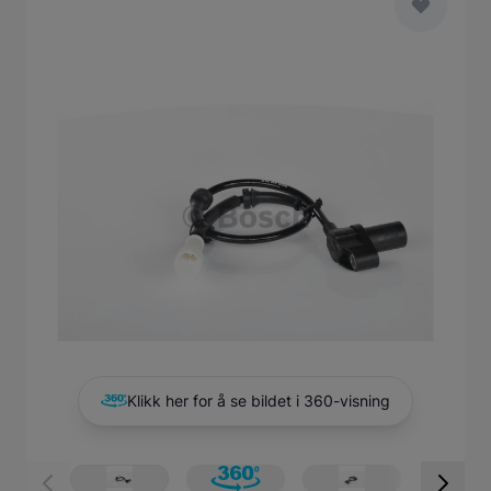
Main image
Click to view image in fullscreen
Klikk her for å se bildet i 360-visning
View larger image