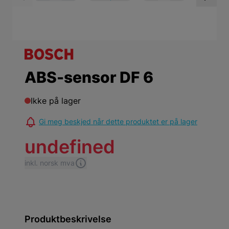
View larger image
View larger ima
Vi
ABS-sensor DF 6
Ikke på lager
Gi meg beskjed når dette produktet er på lager
undefined
inkl. norsk mva
Produktbeskrivelse