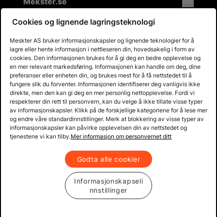
Mekster.se
Cookies og lignende lagringsteknologi
Meskter AS bruker informasjonskapsler og lignende teknologier for å
Prisgaranti på reservedeler
lagre eller hente informasjon i nettleseren din, hovedsakelig i form av
Lager i Sverige
cookies. Den informasjonen brukes for å gi deg en bedre opplevelse og
en mer relevant markedsføring. Informasjonen kan handle om deg, dine
60 dagers åpent kjøp
preferanser eller enheten din, og brukes mest for å få nettstedet til å
Gratis returer
fungere slik du forventer. Informasjonen identifiserer deg vanligvis ikke
direkte, men den kan gi deg en mer personlig nettopplevelse. Fordi vi
respekterer din rett til personvern, kan du velge å ikke tillate visse typer
av informasjonskapsler. Klikk på de forskjellige kategoriene for å lese mer
og endre våre standardinnstillinger. Merk at blokkering av visse typer av
informasjonskapsler kan påvirke opplevelsen din av nettstedet og
tjenestene vi kan tilby.
Mer informasjon om personvernet ditt
Godta alle cookier
Informasjonskapseli
nnstillinger
Copyright © 2013 - 2026 Mekster.no
Organisasjonsnummer: 556917-2595