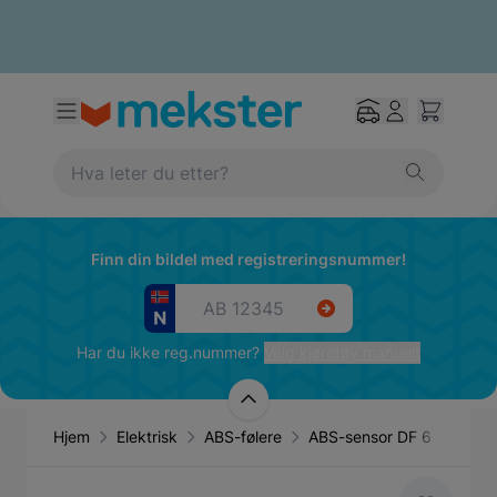
Finn din bildel med registreringsnummer!
Har du ikke reg.nummer?
Velg kjøretøy manuelt
Hjem
Elektrisk
ABS-følere
ABS-sensor DF 6
Rese