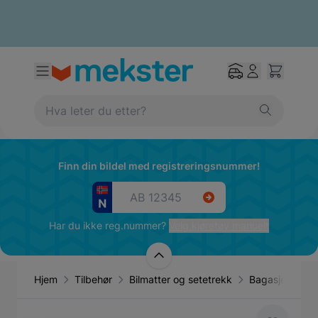
Finn din bildel med registreringsnummer!
Har du ikke reg.nummer?
Velg kjøretøy manuelt
Hjem
Tilbehør
Bilmatter og setetrekk
Bagasjeromsm