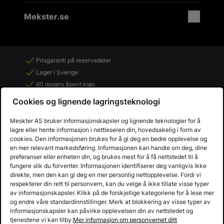
Mekster.se
Prisgaranti på reservedeler
Lager i Sverige
60 dagers åpent kjøp
Gratis returer
Cookies og lignende lagringsteknologi
Meskter AS bruker informasjonskapsler og lignende teknologier for å
lagre eller hente informasjon i nettleseren din, hovedsakelig i form av
cookies. Den informasjonen brukes for å gi deg en bedre opplevelse og
en mer relevant markedsføring. Informasjonen kan handle om deg, dine
preferanser eller enheten din, og brukes mest for å få nettstedet til å
fungere slik du forventer. Informasjonen identifiserer deg vanligvis ikke
direkte, men den kan gi deg en mer personlig nettopplevelse. Fordi vi
respekterer din rett til personvern, kan du velge å ikke tillate visse typer
av informasjonskapsler. Klikk på de forskjellige kategoriene for å lese mer
og endre våre standardinnstillinger. Merk at blokkering av visse typer av
informasjonskapsler kan påvirke opplevelsen din av nettstedet og
Copyright © 2013 - 2026 Mekster.no
tjenestene vi kan tilby.
Mer informasjon om personvernet ditt