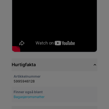
Hurtigfakta
Artikkelnummer
5995946128
Finner også blant
Bagasjeromsmatter