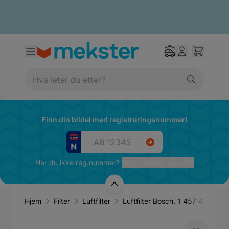
Finn din bildel med registreringsnummer!
Har du ikke reg.nummer?
Velg kjøretøy manuelt
Hjem
Filter
Luftfilter
Luftfilter Bosch, 1 457 433 280