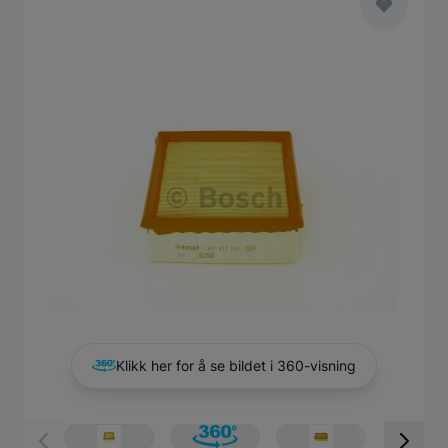
Main image
Click to view image in fullscreen
Klikk her for å se bildet i 360-visning
View larger image