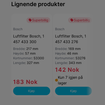
Lignende produkter
Superbillig
Superbillig
Bosch
Bosch
Bosc
Luftfilter Bosch, 1
Luftfilter Bosch, 1
Luftf
457 433 300
457 433 276
457
Bredde
:
217 mm
Bredde
:
169 mm
Bred
Høyde
:
57 mm
Høyde
:
46 mm
Høyd
Kortnummer
:
S3300
Kortnummer
:
S3276
Kort
Lengde
:
327 mm
Lengde
:
343 mm
Leng
142 Nok
Kun 7 igjen på
183 Nok
10
lager
Kjøp
Kjøp