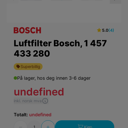
View larger image
View larger ima
Vi
5.0
(4)
Luftfilter Bosch, 1 457
433 280
Superbillig
På lager,
hos deg innen 3-6 dager
undefined
inkl. norsk mva
Totalt:
undefined
Antall
Kjøp